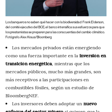
Los banqueros no saben qué hacer con la biodiversidad
Frank Elderson,
del comité ejecutivo del BCE; el banco intensifica sus esfuerzos para que
los prestamistas se preparen para las conscuentias del cambio climático.
Fotógrafo: Alex Kraus/Bloomberg
Los mercados privados están emergiendo
como una fuerza importante en la
inversión en
transición energética
, mientras que los
mercados públicos, mucho más grandes, son
más receptivos a las participaciones en
combustibles fósiles, según un estudio de
BloombergNEF.
Los inversores deben adoptar un
nuevo
enfoque del sector minero
si quieren que la