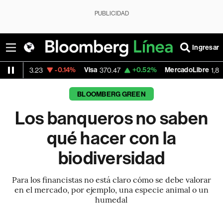
PUBLICIDAD
Ingresar
-0.14%
Visa
+0.52%
MercadoLibre
-5.23
370.47
1,824.26
BLOOMBERG GREEN
Los banqueros no saben
qué hacer con la
biodiversidad
Para los financistas no está claro cómo se debe valorar
en el mercado, por ejemplo, una especie animal o un
humedal