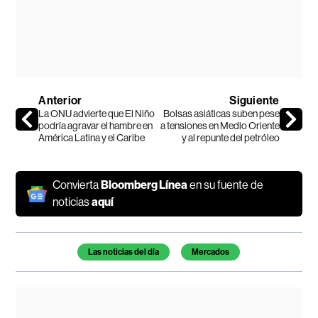
Anterior
Siguiente
La ONU advierte que El Niño
Bolsas asiáticas suben pese
podría agravar el hambre en
a tensiones en Medio Oriente
América Latina y el Caribe
y al repunte del petróleo
Convierta
Bloomberg Línea
en su fuente de
noticias
aquí
Temas de este artículo
Las noticias del día
Mercados