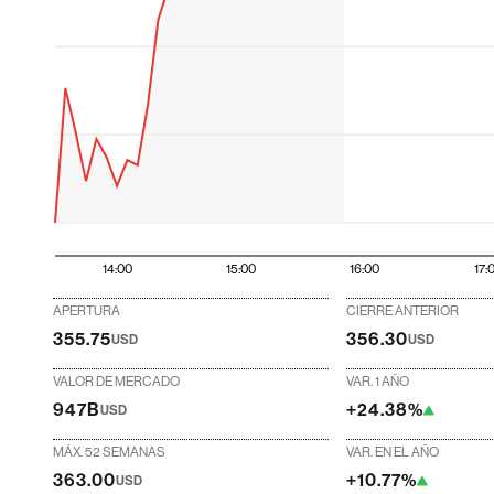
14:00
15:00
16:00
17:
APERTURA
CIERRE ANTERIOR
355.75
356.30
USD
USD
VALOR DE MERCADO
VAR. 1 AÑO
947B
+24.38%
USD
MÁX. 52 SEMANAS
VAR. EN EL AÑO
363.00
+10.77%
USD