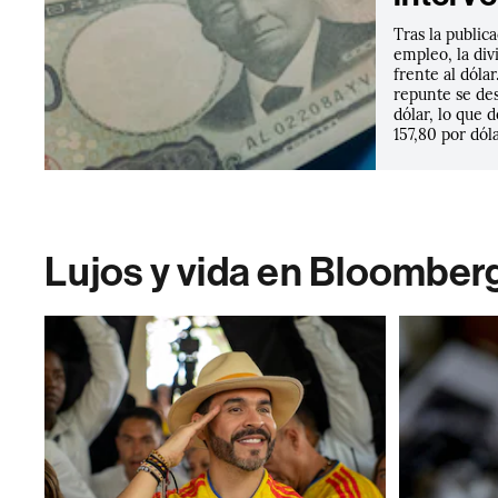
Tras la public
empleo, la div
frente al dóla
repunte se des
dólar, lo que 
157,80 por dóla
Lujos y vida en Bloomber