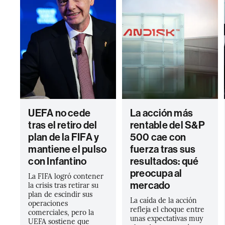
UEFA no cede
La acción más
tras el retiro del
rentable del S&P
plan de la FIFA y
500 cae con
mantiene el pulso
fuerza tras sus
con Infantino
resultados: qué
preocupa al
La FIFA logró contener
mercado
la crisis tras retirar su
plan de escindir sus
La caída de la acción
operaciones
refleja el choque entre
comerciales, pero la
unas expectativas muy
UEFA sostiene que