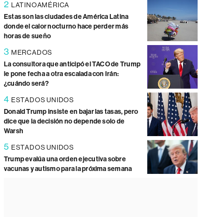
2
LATINOAMÉRICA
Estas son las ciudades de América Latina
donde el calor nocturno hace perder más
horas de sueño
3
MERCADOS
La consultora que anticipó el TACO de Trump
le pone fecha a otra escalada con Irán:
¿cuándo será?
4
ESTADOS UNIDOS
Donald Trump insiste en bajar las tasas, pero
dice que la decisión no depende solo de
Warsh
5
ESTADOS UNIDOS
Trump evalúa una orden ejecutiva sobre
vacunas y autismo para la próxima semana