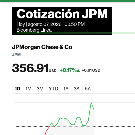
Cotización JPM
Hoy | agosto 07, 2026 | 03:50 PM
Bloomberg Línea
JPMorgan Chase & Co
JPM
356.91
+0.17%
+0.61 USD
USD
1D
1M
3M
YTD
1A
3A
5A