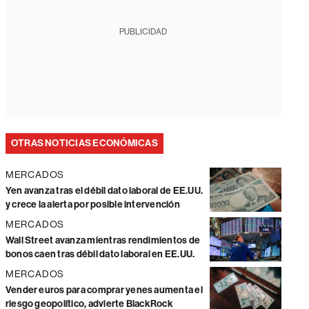
PUBLICIDAD
OTRAS NOTICIAS ECONÓMICAS
MERCADOS
Yen avanza tras el débil dato laboral de EE.UU.
y crece la alerta por posible intervención
MERCADOS
Wall Street avanza mientras rendimientos de
bonos caen tras débil dato laboral en EE.UU.
MERCADOS
Vender euros para comprar yenes aumenta el
riesgo geopolítico, advierte BlackRock