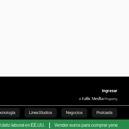
Ingresar
ecnología
Línea Studios
Negocios
Podcasts
ral en EE.UU.
Vender euros para comprar yenes aumenta el rie
English