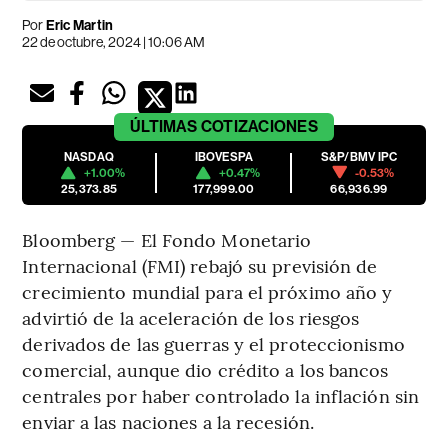
Por
Eric Martin
22 de octubre, 2024 | 10:06 AM
ÚLTIMAS
COTIZACIONES
NASDAQ
IBOVESPA
S&P/BMV IPC
+1.00%
+0.47%
-0.53%
25,373.85
177,999.00
66,936.99
Bloomberg — El Fondo Monetario
Internacional (FMI) rebajó su previsión de
crecimiento mundial para el próximo año y
advirtió de la aceleración de los riesgos
derivados de las guerras y el proteccionismo
comercial, aunque dio crédito a los bancos
centrales por haber controlado la inflación sin
enviar a las naciones a la recesión.