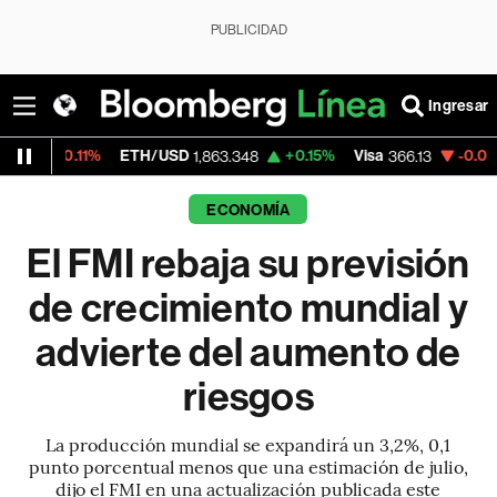
PUBLICIDAD
Ingresar
ETH/USD
+0.15%
Visa
-0.04%
MercadoLi
1,863.348
366.13
ECONOMÍA
El FMI rebaja su previsión
de crecimiento mundial y
advierte del aumento de
riesgos
La producción mundial se expandirá un 3,2%, 0,1
punto porcentual menos que una estimación de julio,
dijo el FMI en una actualización publicada este