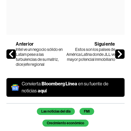
Anterior
Siguiente
Intel ve un negocio sólido en
Estos son los países de
Latam pese a las
América Latina donde JLL ve
turbulencias de su matriz,
mayor potencial inmobiliario
dice jefe regional
Convierta
Bloomberg Línea
en su fuente de
noticias
aquí
Temas de este artículo
Las noticias del día
FMI
Crecimiento económico