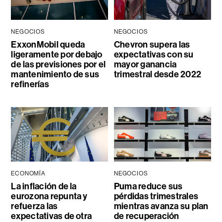
NEGOCIOS
NEGOCIOS
ExxonMobil queda
Chevron supera las
ligeramente por debajo
expectativas con su
de las previsiones por el
mayor ganancia
mantenimiento de sus
trimestral desde 2022
refinerías
ECONOMÍA
NEGOCIOS
La inflación de la
Puma reduce sus
eurozona repunta y
pérdidas trimestrales
refuerza las
mientras avanza su plan
expectativas de otra
de recuperación