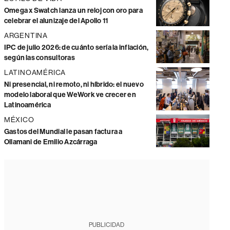
Omega x Swatch lanza un reloj con oro para
celebrar el alunizaje del Apollo 11
ARGENTINA
IPC de julio 2026: de cuánto sería la inflación,
según las consultoras
LATINOAMÉRICA
Ni presencial, ni remoto, ni híbrido: el nuevo
modelo laboral que WeWork ve crecer en
Latinoamérica
MÉXICO
Gastos del Mundial le pasan factura a
Ollamani de Emilio Azcárraga
PUBLICIDAD