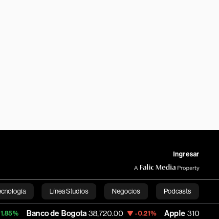
Ingresar
ecnología
Línea Studios
Negocios
Podcasts
anco de Bogota
38,720.00
Apple
310.94
-0.21%
+0.55%
English