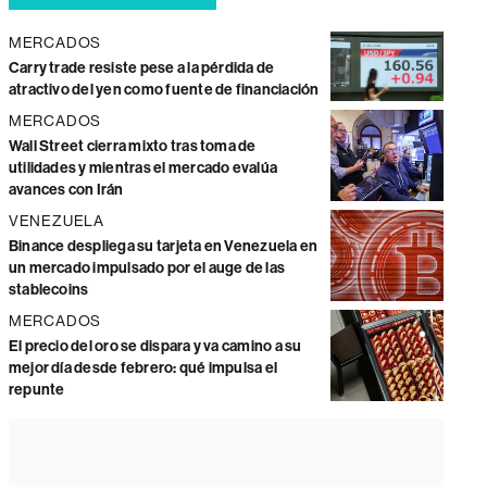
MERCADOS
Carry trade resiste pese a la pérdida de
atractivo del yen como fuente de financiación
MERCADOS
Wall Street cierra mixto tras toma de
utilidades y mientras el mercado evalúa
avances con Irán
VENEZUELA
Binance despliega su tarjeta en Venezuela en
un mercado impulsado por el auge de las
stablecoins
MERCADOS
El precio del oro se dispara y va camino a su
mejor día desde febrero: qué impulsa el
repunte