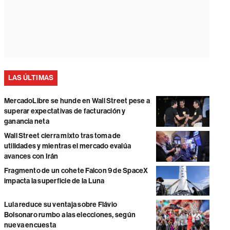
LAS ÚLTIMAS
MercadoLibre se hunde en Wall Street pese a
superar expectativas de facturación y
ganancia neta
Wall Street cierra mixto tras toma de
utilidades y mientras el mercado evalúa
avances con Irán
Fragmento de un cohete Falcon 9 de SpaceX
impacta la superficie de la Luna
Lula reduce su ventaja sobre Flávio
Bolsonaro rumbo a las elecciones, según
nueva encuesta