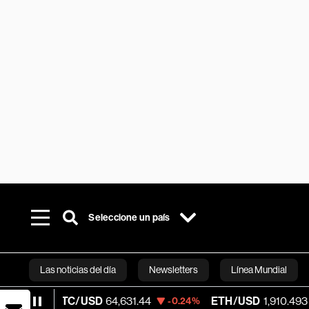
Seleccione un país
Las noticias del día
Newsletters
Línea Mundial
BTC/USD
64,631.44
ETH/USD
1,910.493
-0.24%
-0.28%
Bloomberg 