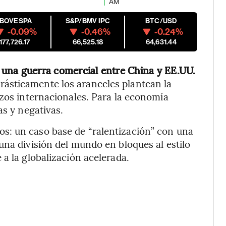
AM
IBOVESPA
S&P/BMV IPC
BTC/USD
-0.09%
-0.46%
-0.24%
177,726.17
66,525.18
64,631.44
,
una guerra comercial entre China y EE.UU.
ásticamente los aranceles plantean la
azos internacionales. Para la economía
as y negativas.
os: un caso base de “ralentización” con una
una división del mundo en bloques al estilo
a la globalización acelerada.