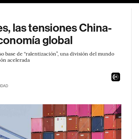
es, las tensiones China-
economía global
 base de “ralentización”, una división del mundo
ión acelerada
23
IDAD