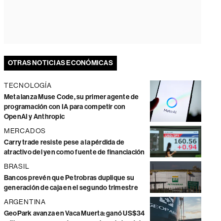
OTRAS NOTICIAS ECONÓMICAS
TECNOLOGÍA
Meta lanza Muse Code, su primer agente de
programación con IA para competir con
OpenAI y Anthropic
MERCADOS
Carry trade resiste pese a la pérdida de
atractivo del yen como fuente de financiación
BRASIL
Bancos prevén que Petrobras duplique su
generación de caja en el segundo trimestre
ARGENTINA
GeoPark avanza en Vaca Muerta: ganó US$34