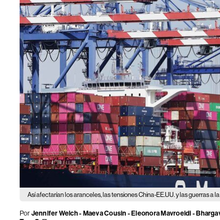
Así afectarían los aranceles, las tensiones China-EE.UU. y las guerras a 
Por
Jennifer Welch - Maeva Cousin - Eleonora Mavroeidi - Bhargavi