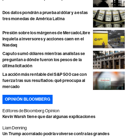
Dos datos pondrán a prueba al dólar y a estas
tres monedas de América Latina
Presión sobre los márgenes de MercadoLibre
inquieta a inversores y acciones caen en el
Nasdaq
Caputo sumó dólares mientras analistas se
preguntan a dónde fueron los pesos de la
última licitación
La acción más rentable del S&P 500 cae con
fuerza tras sus resultados: qué preocupa al
mercado
OPINIÓN BLOOMBERG
Editores de Bloomberg Opinion
Kevin Warsh tiene que dar algunas explicaciones
Liam Denning
Un Trump acorralado podría volverse contra las grandes