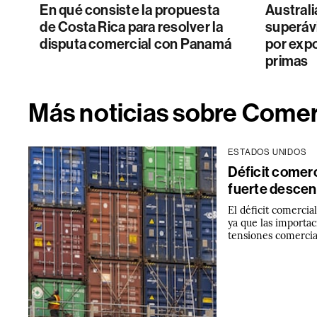
En qué consiste la propuesta
Australi
de Costa Rica para resolver la
superáv
disputa comercial con Panamá
por exp
primas
Más noticias sobre Come
ESTADOS UNIDOS
Déficit comerc
fuerte descen
El déficit comercia
ya que las importa
tensiones comercia