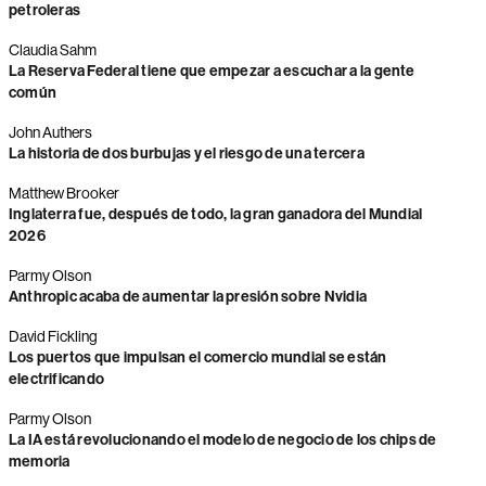
petroleras
Claudia Sahm
La Reserva Federal tiene que empezar a escuchar a la gente
común
John Authers
La historia de dos burbujas y el riesgo de una tercera
Matthew Brooker
Inglaterra fue, después de todo, la gran ganadora del Mundial
2026
Parmy Olson
Anthropic acaba de aumentar la presión sobre Nvidia
David Fickling
Los puertos que impulsan el comercio mundial se están
electrificando
Parmy Olson
La IA está revolucionando el modelo de negocio de los chips de
memoria