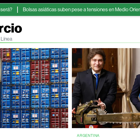
lsas asiáticas suben pese a tensiones en Medio Oriente y al repun
rcio
 Línea
ARGENTINA