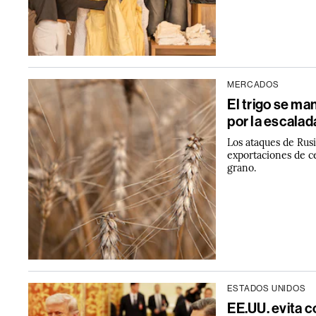
MERCADOS
El trigo se m
por la escalad
Los ataques de Rus
exportaciones de ce
grano.
ESTADOS UNIDOS
EE.UU. evita c