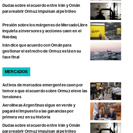
Dudas sobre el acuerdo entre Irán y Omán
para reabrir Ormuz impulsan al petróleo
Presión sobre los márgenes de MercadoLibre
inquieta a inversores y acciones caen en el
Nasdaq
Irán dice que acuerdo con Omán para
gestionar el estrecho de Ormuz está en su
fase final
MERCADOS
Activos de mercados emergentes caen por
temor a que el acuerdo sobre Ormuz eleve las
tensiones
Aerolíneas Argentinas sigue en verde y
pagará el impuesto a las ganancias por
primera vez en su historia
Dudas sobre el acuerdo entre Irán y Omán
para reabrir Ormuz impulsan al petróleo