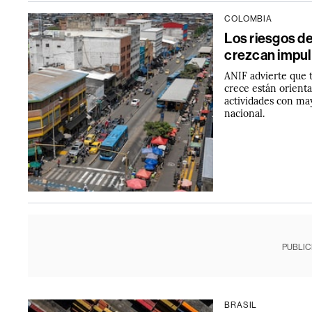
COLOMBIA
Los riesgos de
crezcan impul
ANIF advierte que 
crece están orienta
actividades con ma
nacional.
PUBLIC
BRASIL