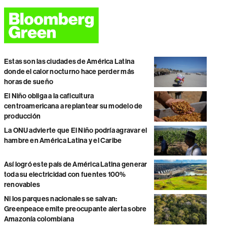
Estas son las ciudades de América Latina
donde el calor nocturno hace perder más
horas de sueño
El Niño obliga a la caficultura
centroamericana a replantear su modelo de
producción
La ONU advierte que El Niño podría agravar el
hambre en América Latina y el Caribe
Así logró este país de América Latina generar
toda su electricidad con fuentes 100%
renovables
Ni los parques nacionales se salvan:
Greenpeace emite preocupante alerta sobre
Amazonía colombiana