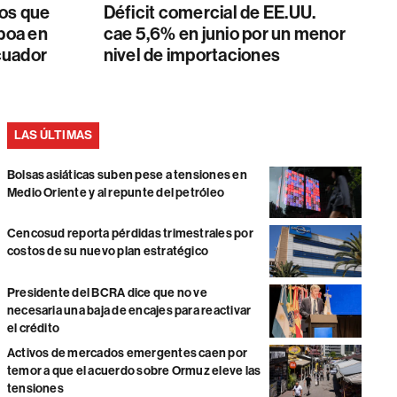
dos que
Déficit comercial de EE.UU.
oboa en
cae 5,6% en junio por un menor
Ecuador
nivel de importaciones
LAS ÚLTIMAS
Bolsas asiáticas suben pese a tensiones en
Medio Oriente y al repunte del petróleo
Cencosud reporta pérdidas trimestrales por
costos de su nuevo plan estratégico
Presidente del BCRA dice que no ve
necesaria una baja de encajes para reactivar
el crédito
Activos de mercados emergentes caen por
temor a que el acuerdo sobre Ormuz eleve las
tensiones