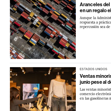
Aranceles del 
en un regalo e
Aunque la Administ
respuesta a práctic
repercusión sea de 
ESTADOS UNIDOS
Ventas minori
junio pese al 
Las ventas minorist
comercio electrónic
en las gasolineras 