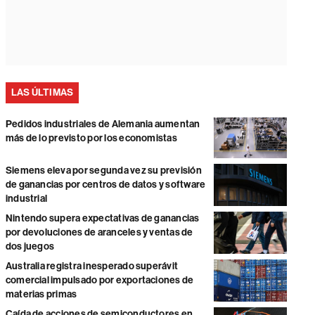
LAS ÚLTIMAS
Pedidos industriales de Alemania aumentan
más de lo previsto por los economistas
Siemens eleva por segunda vez su previsión
de ganancias por centros de datos y software
industrial
Nintendo supera expectativas de ganancias
por devoluciones de aranceles y ventas de
dos juegos
Australia registra inesperado superávit
comercial impulsado por exportaciones de
materias primas
Caída de acciones de semiconductores en