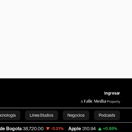
Ingresar
ecnología
Línea Studios
Negocios
Podcasts
720.00
Apple
310.94
USD COP
3,175.95
-0.21%
+0.55%
English