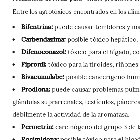
Entre los agrotóxicos encontrados en los alim
Bifentrina:
puede causar temblores y ma
Carbendazima:
posible tóxico hepático.
Difenoconazol:
tóxico para el hígado, co
Fipronil:
tóxico para la tiroides, riñones
Bivacumulabe:
posible cancerígeno hum
Prodiona:
puede causar problemas pulmo
glándulas suprarrenales, testículos, páncr
débilmente la actividad de la aromatasa.
Permetrin:
carcinógeno del grupo 3 de l
Rocimidona:
posible tóxico para el híga