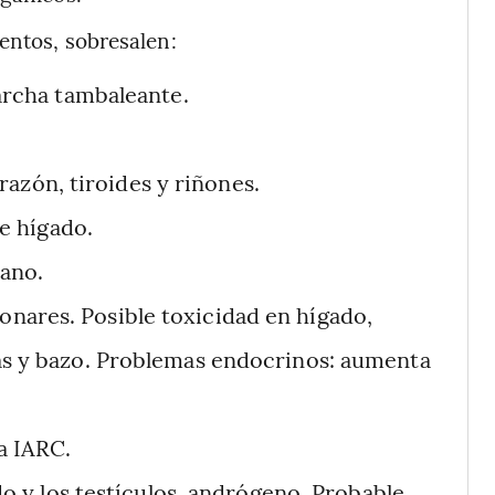
entos, sobresalen:
rcha tambaleante.
razón, tiroides y riñones.
 e hígado.
ano.
nares. Posible toxicidad en hígado,
eas y bazo. Problemas endocrinos: aumenta
a IARC.
do y los testículos, andrógeno. Probable