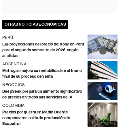
OTRAS NOTICIAS ECONÓMICAS
PERÚ
Las proyecciones del precio del dólar en Perú
para el segundo semestre de 2026, según
analistas
ARGENTINA
Metrogas mejora su rentabilidad en el tramo
final de su proceso de venta
NEGOCIOS
DeepSeek prepara un aumento significativo
de precios en todos sus servicios de IA
COLOMBIA
Precios por guerra en Medio Oriente
compensaron caída de producción de
Ecopetrol