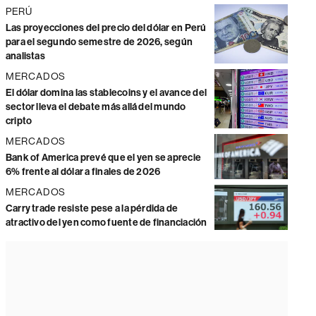
PERÚ
Las proyecciones del precio del dólar en Perú
para el segundo semestre de 2026, según
analistas
MERCADOS
El dólar domina las stablecoins y el avance del
sector lleva el debate más allá del mundo
cripto
MERCADOS
Bank of America prevé que el yen se aprecie
6% frente al dólar a finales de 2026
MERCADOS
Carry trade resiste pese a la pérdida de
atractivo del yen como fuente de financiación