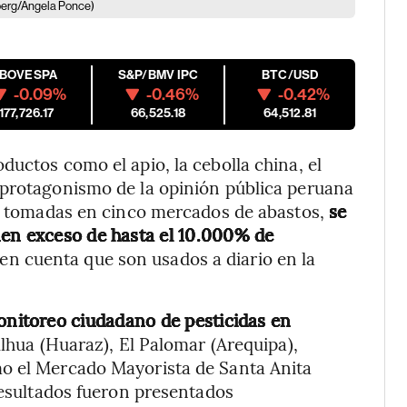
erg/Angela Ponce)
IBOVESPA
S&P/BMV IPC
BTC/USD
-0.09%
-0.46%
-0.42%
177,726.17
66,525.18
64,512.81
uctos como el apio, la cebolla china, el
 protagonismo de la opinión pública peruana
as tomadas en cinco mercados de abastos,
se
nen exceso de hasta el 10.000% de
 en cuenta que son usados a diario en la
nitoreo ciudadano de pesticidas en
lhua (Huaraz), El Palomar (Arequipa),
mo el Mercado Mayorista de Santa Anita
resultados fueron presentados