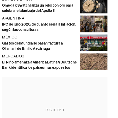
Omega x Swatch lanza un reloj con oro para
celebrar el alunizaje del Apollo 11
ARGENTINA
IPC de julio 2026: de cuánto sería la inflación,
según las consultoras
MÉXICO
Gastos del Mundial le pasan factura a
Ollamani de Emilio Azcárraga
MERCADOS
El Niño amenaza a América Latina y Deutsche
Bank identifica los países más expuestos
PUBLICIDAD