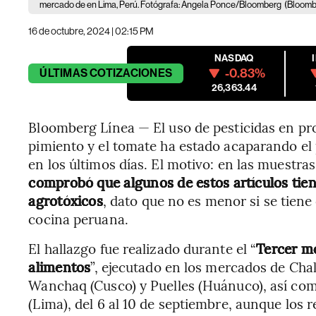
mercado de en Lima, Perú. Fotógrafa: Angela Ponce/Bloomberg
(Bloomb
16 de octubre, 2024 | 02:15 PM
NASDAQ
-0.83%
ÚLTIMAS
COTIZACIONES
26,363.44
Bloomberg Línea — El uso de pesticidas en prod
pimiento y el tomate ha estado acaparando el
en los últimos días. El motivo: en las muestr
comprobó que algunos de estos artículos tie
agrotóxicos
, dato que no es menor si se tiene
cocina peruana.
El hallazgo fue realizado durante el “
Tercer mo
alimentos
”, ejecutado en los mercados de Chal
Wanchaq (Cusco) y Puelles (Huánuco), así co
(Lima), del 6 al 10 de septiembre, aunque los 