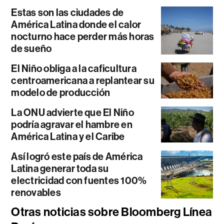
Estas son las ciudades de
América Latina donde el calor
nocturno hace perder más horas
de sueño
El Niño obliga a la caficultura
centroamericana a replantear su
modelo de producción
La ONU advierte que El Niño
podría agravar el hambre en
América Latina y el Caribe
Así logró este país de América
Latina generar toda su
electricidad con fuentes 100%
renovables
Otras noticias sobre Bloomberg Línea