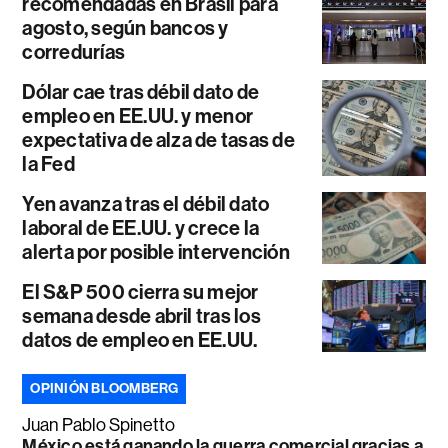
recomendadas en Brasil para
agosto, según bancos y
corredurías
Dólar cae tras débil dato de
empleo en EE.UU. y menor
expectativa de alza de tasas de
la Fed
Yen avanza tras el débil dato
laboral de EE.UU. y crece la
alerta por posible intervención
El S&P 500 cierra su mejor
semana desde abril tras los
datos de empleo en EE.UU.
OPINIÓN BLOOMBERG
Juan Pablo Spinetto
México está ganando la guerra comercial gracias a