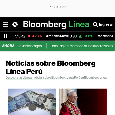
PUBLICIDAD
Ingresar
-1.73%
América Móvil
+3.11%
MercadoLibre
3.98
1,821.795
AHORA
te riesgos
Brasil deja al mercado mundial del azúcar con menos informa
Noticias sobre Bloomberg
Línea Perú
Descubre las últimas noticias sobre Bloomberg Línea Perú en Bloomberg Línea