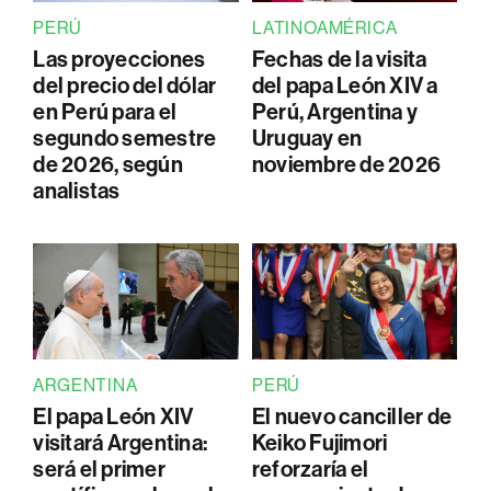
PERÚ
LATINOAMÉRICA
Las proyecciones
Fechas de la visita
del precio del dólar
del papa León XIV a
en Perú para el
Perú, Argentina y
segundo semestre
Uruguay en
de 2026, según
noviembre de 2026
analistas
ARGENTINA
PERÚ
El papa León XIV
El nuevo canciller de
visitará Argentina:
Keiko Fujimori
será el primer
reforzaría el