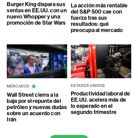
Burger King dispara sus
La acción más rentable
ventas en EE.UU. con un
del S&P 500 cae con
nuevo Whopper y una
fuerza tras sus
promoción de Star Wars
resultados: qué
preocupa al mercado
ESTADOS UNIDOS
MERCADOS
Productividad laboral de
Wall Street cierra a la
EE.UU. acelera más de
baja por el repunte del
lo esperado en el
petróleo y nuevas dudas
segundo trimestre
sobre un acuerdo con
Irán