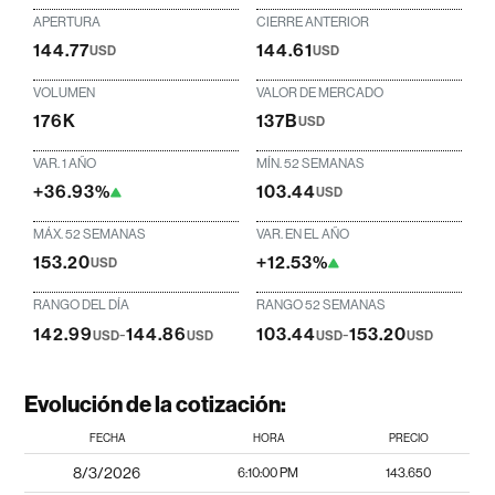
APERTURA
CIERRE ANTERIOR
144.77
144.61
USD
USD
VOLUMEN
VALOR DE MERCADO
176K
137B
USD
VAR. 1 AÑO
MÍN. 52 SEMANAS
+36.93%
103.44
USD
MÁX. 52 SEMANAS
VAR. EN EL AÑO
153.20
+12.53%
USD
RANGO DEL DÍA
RANGO 52 SEMANAS
142.99
-
144.86
103.44
-
153.20
USD
USD
USD
USD
Evolución de la cotización:
FECHA
HORA
PRECIO
8/3/2026
6:10:00 PM
143.650