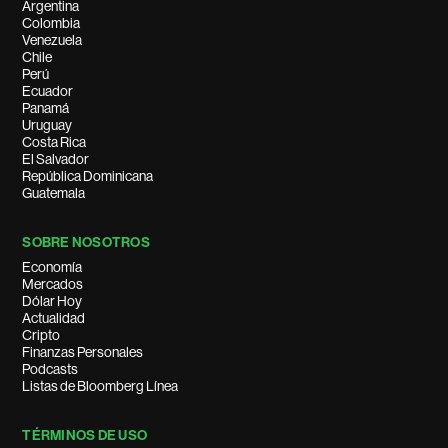
Argentina
Colombia
Venezuela
Chile
Perú
Ecuador
Panamá
Uruguay
Costa Rica
El Salvador
República Dominicana
Guatemala
SOBRE NOSOTROS
Economía
Mercados
Dólar Hoy
Actualidad
Cripto
Finanzas Personales
Podcasts
Listas de Bloomberg Línea
TÉRMINOS DE USO