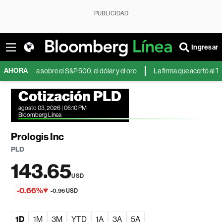
PUBLICIDAD
Ingresar
AHORA
storia sobre el S&P 500, el dólar y el oro
La firma que acertó al TACO Tr
Cotización PLD
agosto 03, 2026 | 06:10 PM
Bloomberg Línea
Prologis Inc
PLD
143.65
USD
-0.66%
-0.96 USD
1D
1M
3M
YTD
1A
3A
5A