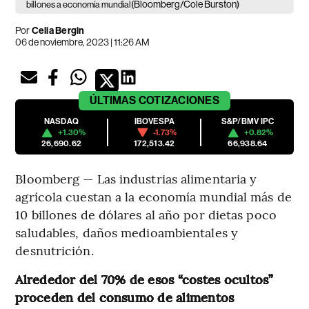
(Bloomberg/Cole Burston)
billones a economía mundial
Por
Celia Bergin
06 de noviembre, 2023 | 11:26 AM
ÚLTIMAS
COTIZACIONES
NASDAQ
IBOVESPA
S&P/BMV IPC
+1.30%
-1.73%
+0.82%
26,690.62
172,513.42
66,938.64
Bloomberg — Las industrias alimentaria y
agrícola cuestan a la economía mundial más de
10 billones de dólares al año por dietas poco
saludables, daños medioambientales y
desnutrición.
Alrededor del 70% de esos “costes ocultos”
proceden del consumo de alimentos