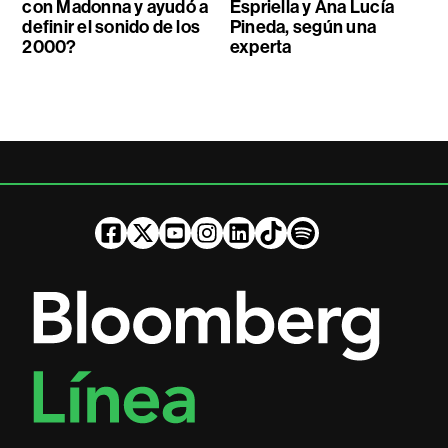
con Madonna y ayudó a
Espriella y Ana Lucía
definir el sonido de los
Pineda, según una
2000?
experta