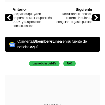
Anterior
Siguiente
Los países que ya se
De la Espriella anuncia
preparan para el “Súper Niño
reforma tributaria y
2026” y sus posibles
congelará el gasto público
consecuencias
Convierta
Bloomberg Línea
en su fuente de
noticias
aquí
Temas de este artículo
Las noticias del día
FAO