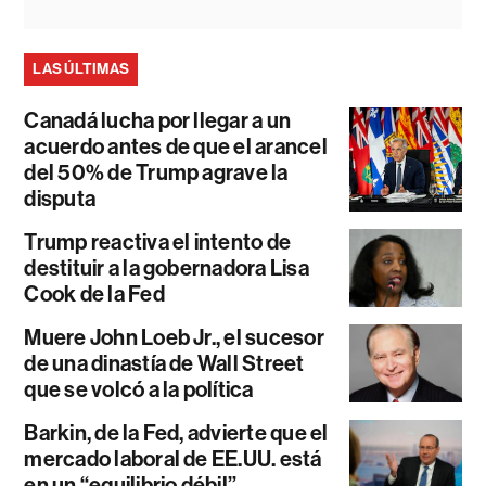
LAS ÚLTIMAS
Canadá lucha por llegar a un
acuerdo antes de que el arancel
del 50% de Trump agrave la
disputa
Trump reactiva el intento de
destituir a la gobernadora Lisa
Cook de la Fed
Muere John Loeb Jr., el sucesor
de una dinastía de Wall Street
que se volcó a la política
Barkin, de la Fed, advierte que el
mercado laboral de EE.UU. está
en un “equilibrio débil”