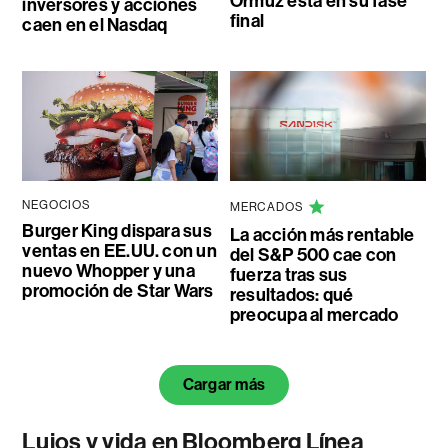
Ormuz está en su fase
inversores y acciones
final
caen en el Nasdaq
NEGOCIOS
MERCADOS
Burger King dispara sus
La acción más rentable
ventas en EE.UU. con un
del S&P 500 cae con
nuevo Whopper y una
fuerza tras sus
promoción de Star Wars
resultados: qué
preocupa al mercado
Cargar más
Lujos y vida en Bloomberg Línea