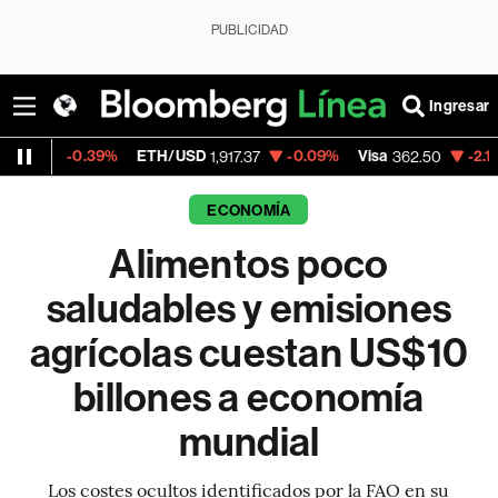
PUBLICIDAD
Ingresar
.39%
ETH/USD
-0.09%
Visa
-2.15%
Mercad
1,917.37
362.50
ECONOMÍA
Alimentos poco
saludables y emisiones
agrícolas cuestan US$10
billones a economía
mundial
Los costes ocultos identificados por la FAO en su