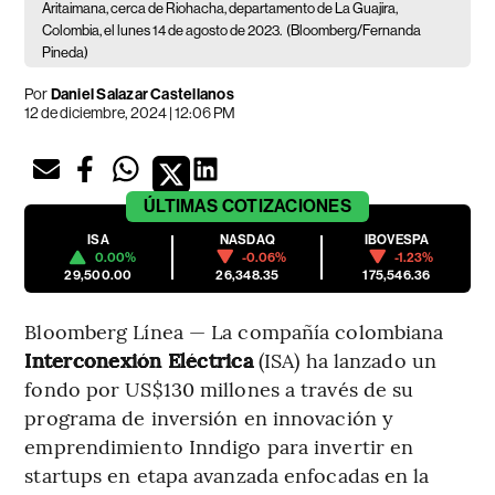
Aritaimana, cerca de Riohacha, departamento de La Guajira,
Colombia, el lunes 14 de agosto de 2023.
(Bloomberg/Fernanda
Pineda)
Por
Daniel Salazar Castellanos
12 de diciembre, 2024 | 12:06 PM
ÚLTIMAS
COTIZACIONES
ISA
NASDAQ
IBOVESPA
0.00%
-0.06%
-1.23%
29,500.00
26,348.35
175,546.36
Bloomberg Línea — La compañía colombiana
Interconexión Eléctrica
(ISA) ha lanzado un
fondo por US$130 millones a través de su
programa de inversión en innovación y
emprendimiento Inndigo para invertir en
startups en etapa avanzada enfocadas en la