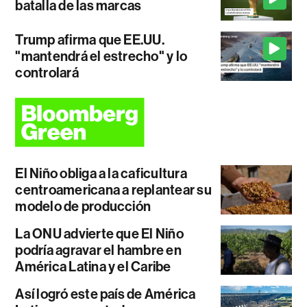
batalla de las marcas
Trump afirma que EE.UU.
"mantendrá el estrecho" y lo
controlará
El Niño obliga a la caficultura
centroamericana a replantear su
modelo de producción
La ONU advierte que El Niño
podría agravar el hambre en
América Latina y el Caribe
Así logró este país de América