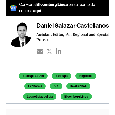
Convierta
Bloomberg Línea
en su fuente de
noticias
aquí
Daniel Salazar Castellanos
Assistant Editor, Pan Regional and Special
Projects
Temas de este artículo
Startups LatAm
Startups
Negocios
Economía
ISA
Inversiones
Las noticias del día
Bloomberg Línea