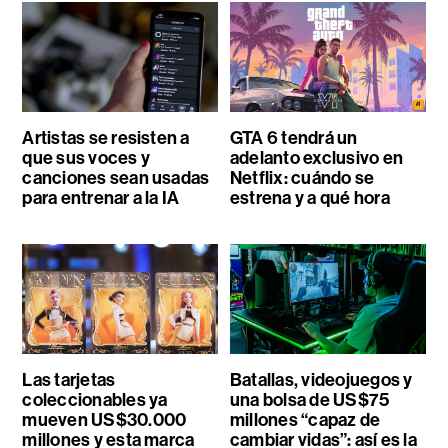
Artistas se resisten a
GTA 6 tendrá un
que sus voces y
adelanto exclusivo en
canciones sean usadas
Netflix: cuándo se
para entrenar a la IA
estrena y a qué hora
Las tarjetas
Batallas, videojuegos y
coleccionables ya
una bolsa de US$75
mueven US$30.000
millones “capaz de
millones y esta marca
cambiar vidas”: así es la