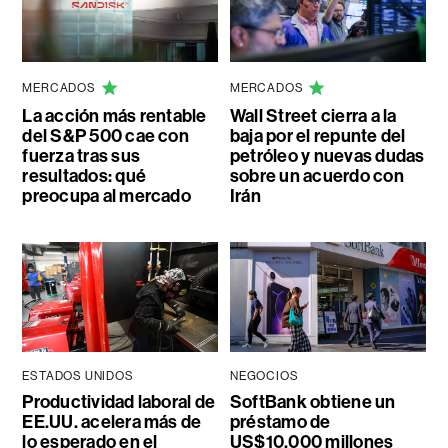
MERCADOS
MERCADOS
La acción más rentable
Wall Street cierra a la
del S&P 500 cae con
baja por el repunte del
fuerza tras sus
petróleo y nuevas dudas
resultados: qué
sobre un acuerdo con
preocupa al mercado
Irán
ESTADOS UNIDOS
NEGOCIOS
Productividad laboral de
SoftBank obtiene un
EE.UU. acelera más de
préstamo de
lo esperado en el
US$10.000 millones