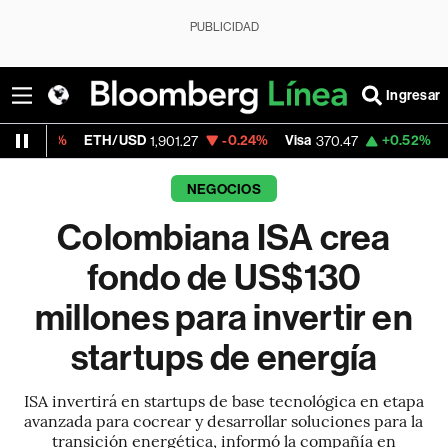
PUBLICIDAD
Ingresar
H/USD
-0.24%
Visa
+0.52%
MercadoLibre
1,901.27
370.47
1,
NEGOCIOS
Colombiana ISA crea
fondo de US$130
millones para invertir en
startups de energía
ISA invertirá en startups de base tecnológica en etapa
avanzada para cocrear y desarrollar soluciones para la
transición energética, informó la compañía en