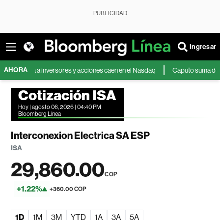
PUBLICIDAD
Ingresar
AHORA
eta a inversores y acciones caen en el Nasdaq
Caputo suma dólares mient
Cotización ISA
Hoy | agosto 06, 2026 | 04:40 PM
Bloomberg Línea
Interconexion Electrica SA ESP
ISA
29,860.00
COP
+1.22%
+360.00 COP
1D
1M
3M
YTD
1A
3A
5A