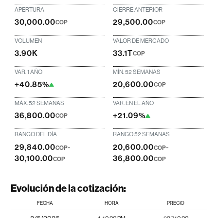
APERTURA
CIERRE ANTERIOR
30,000.00
29,500.00
COP
COP
VOLUMEN
VALOR DE MERCADO
3.90K
33.1T
COP
VAR. 1 AÑO
MÍN. 52 SEMANAS
+40.85%
20,600.00
COP
MÁX. 52 SEMANAS
VAR. EN EL AÑO
36,800.00
+21.09%
COP
RANGO DEL DÍA
RANGO 52 SEMANAS
29,840.00
-
20,600.00
-
COP
COP
30,100.00
36,800.00
COP
COP
Evolución de la cotización:
FECHA
HORA
PRECIO