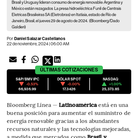
Brasil y Uruguay lideran consumo de energía renovable: Argentina y
México están rezagados
La presa hidroeléctrica Funil de Centrais
Eletricas Brasileiras SA (Eletrobras) en Itatiaia, estado de Río de
Janeiro, Brasil, el jueves 29 de agosto de 2024.
(Bloomberg/Dado
Galdieri)
Por
Daniel Salazar Castellanos
22 de noviembre, 2024 | 06:00 AM
ÚLTIMAS
COTIZACIONES
S&P/BMV IPC
DÓLAR SPOT
NASDAQ
-0.53%
-0.00%
+1.00%
66,936.99
17.3426
25,373.85
Bloomberg Línea —
Latinoamérica
está en una
buena posición para aumentar el suministro de
energía renovable gracias a los abundantes
recursos naturales y las tecnologías mejoradas,
a medida que mercados como
Brasil y