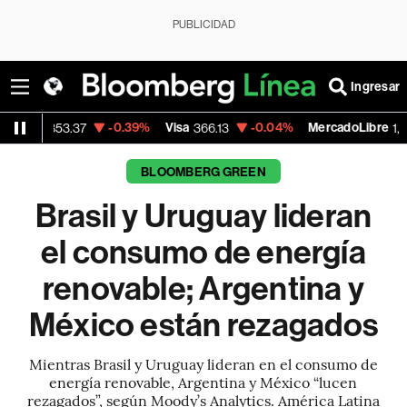
PUBLICIDAD
Ingresar
-0.39%
Visa
-0.04%
MercadoLibre
-0.2
366.13
1,879.59
BLOOMBERG GREEN
Brasil y Uruguay lideran
el consumo de energía
renovable; Argentina y
México están rezagados
Mientras Brasil y Uruguay lideran en el consumo de
energía renovable, Argentina y México “lucen
rezagados”, según Moody’s Analytics. América Latina