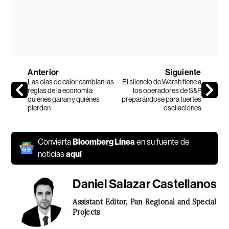
Anterior
Siguiente
Las olas de calor cambian las
El silencio de Warsh tiene a
reglas de la economía:
los operadores de S&P
quiénes ganan y quiénes
preparándose para fuertes
pierden
oscilaciones
Convierta
Bloomberg Línea
en su fuente de
noticias
aquí
Daniel Salazar Castellanos
Assistant Editor, Pan Regional and Special
Projects