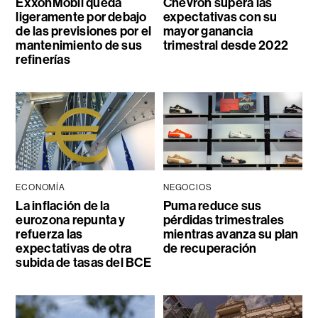
ExxonMobil queda
Chevron supera las
ligeramente por debajo
expectativas con su
de las previsiones por el
mayor ganancia
mantenimiento de sus
trimestral desde 2022
refinerías
ECONOMÍA
NEGOCIOS
La inflación de la
Puma reduce sus
eurozona repunta y
pérdidas trimestrales
refuerza las
mientras avanza su plan
expectativas de otra
de recuperación
subida de tasas del BCE