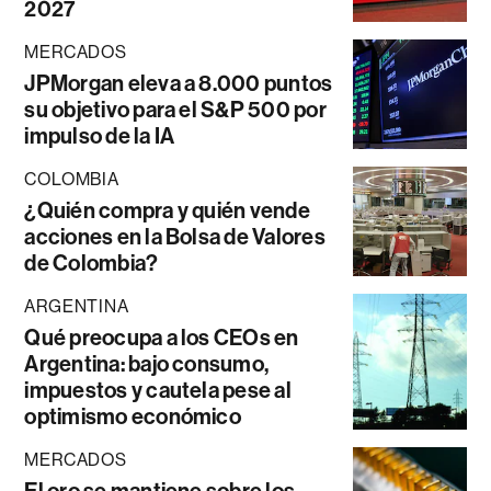
2027
MERCADOS
JPMorgan eleva a 8.000 puntos
su objetivo para el S&P 500 por
impulso de la IA
COLOMBIA
¿Quién compra y quién vende
acciones en la Bolsa de Valores
de Colombia?
ARGENTINA
Qué preocupa a los CEOs en
Argentina: bajo consumo,
impuestos y cautela pese al
optimismo económico
MERCADOS
El oro se mantiene sobre los