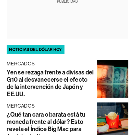
PUBLICIDAD
NOTICIAS DEL DÓLAR HOY
MERCADOS
Yen se rezaga frente a divisas del
G10 al desvanecerse el efecto
de la intervención de Japón y
EE.UU.
MERCADOS
¿Qué tan cara o barata está tu
moneda frente al dólar? Esto
revela el Índice Big Mac para