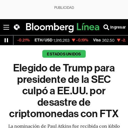
PUBLICIDAD
Ingresar
1%
ETH/USD
-0.19%
Visa
-2.15%
MercadoL
1,916.263
362.50
ESTADOS UNIDOS
Elegido de Trump para
presidente de la SEC
culpó a EE.UU. por
desastre de
criptomonedas con FTX
La nominación de Paul Atkins fue recibida con júbilo