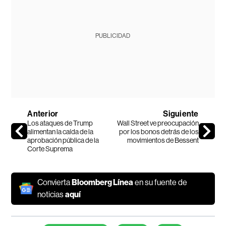
PUBLICIDAD
Anterior
Siguiente
Los ataques de Trump
Wall Street ve preocupación
alimentan la caída de la
por los bonos detrás de los
aprobación pública de la
movimientos de Bessent
Corte Suprema
Convierta
Bloomberg Línea
en su fuente de
noticias
aquí