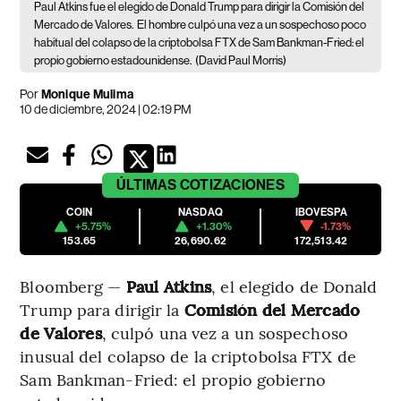
Paul Atkins fue el elegido de Donald Trump para dirigir la Comisión del
Mercado de Valores.
El hombre culpó una vez a un sospechoso poco
habitual del colapso de la criptobolsa FTX de Sam Bankman-Fried: el
propio gobierno estadounidense.
(David Paul Morris)
Por
Monique Mulima
10 de diciembre, 2024 | 02:19 PM
ÚLTIMAS
COTIZACIONES
COIN
NASDAQ
IBOVESPA
+5.75%
+1.30%
-1.73%
153.65
26,690.62
172,513.42
Bloomberg —
Paul Atkins
, el elegido de Donald
Trump para dirigir la
Comisión del Mercado
de Valores
, culpó una vez a un sospechoso
inusual del colapso de la criptobolsa FTX de
Sam Bankman-Fried: el propio gobierno