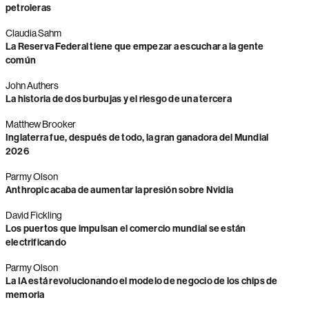
petroleras
Claudia Sahm
La Reserva Federal tiene que empezar a escuchar a la gente
común
John Authers
La historia de dos burbujas y el riesgo de una tercera
Matthew Brooker
Inglaterra fue, después de todo, la gran ganadora del Mundial
2026
Parmy Olson
Anthropic acaba de aumentar la presión sobre Nvidia
David Fickling
Los puertos que impulsan el comercio mundial se están
electrificando
Parmy Olson
La IA está revolucionando el modelo de negocio de los chips de
memoria