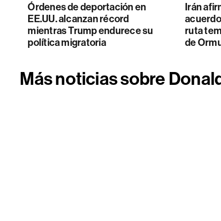
Órdenes de deportación en
Irán afi
EE.UU. alcanzan récord
acuerdo
mientras Trump endurece su
ruta tem
política migratoria
de Orm
Más noticias sobre Donal