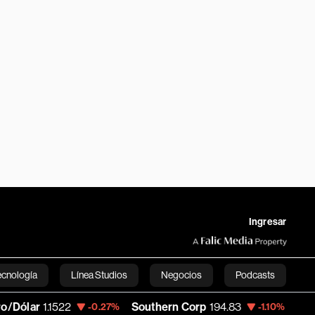
Ingresar
ecnología
Línea Studios
Negocios
Podcasts
1.1522
Southern Corp
194.83
Copa Holdi
-0.27%
-1.10%
English