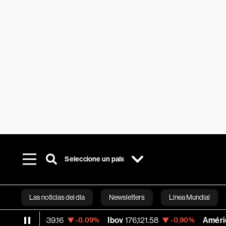
Seleccione un país
Las noticias del día
Newsletters
Línea Mundial
26,339.16
Ibov
176,121.58
América Móvil
-0.09%
-0.90%
Bloomberg 