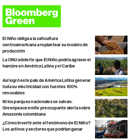
El Niño obliga a la caficultura
centroamericana a replantear su modelo de
producción
La ONU advierte que El Niño podría agravar el
hambre en América Latina y el Caribe
Así logró este país de América Latina generar
toda su electricidad con fuentes 100%
renovables
Ni los parques nacionales se salvan:
Greenpeace emite preocupante alerta sobre
Amazonía colombiana
¿Cómo invertir ante el fenómeno de El Niño?
Los activos y sectores que podrían ganar