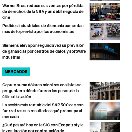
Warner Bros. reduce sus ventas por pérdida
de derechos de la NBA y un débil negocio de
cine
Pedidos industriales de Alemania aumentan
más de lo previsto por los economistas
Siemens eleva por segunda vez su previsión
de ganancias por centros de datos y software
industrial
MERCADOS
Caputo suma dólares mientras analistas se
preguntan a dónde fueron los pesos de la
última licitación
La acción más rentable del S&P 500 cae con
fuerza tras sus resultados: qué preocupa al
mercado
¿Qué pasará hoy en la SIC con Ecopetrol y la
investigación por contratación de