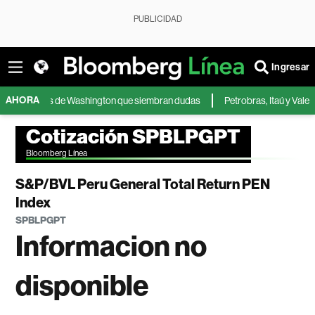
PUBLICIDAD
Ingresar
AHORA
isiones de Washington que siembran dudas
Petrobras, Itaú y Vale: accion
Cotización SPBLPGPT
Bloomberg Línea
S&P/BVL Peru General Total Return PEN
Index
SPBLPGPT
Informacion no
disponible