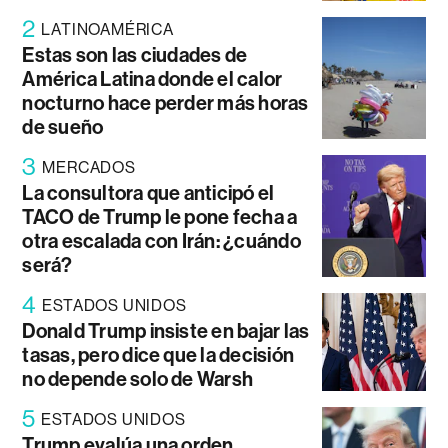
2
LATINOAMÉRICA
Estas son las ciudades de
América Latina donde el calor
nocturno hace perder más horas
de sueño
3
MERCADOS
La consultora que anticipó el
TACO de Trump le pone fecha a
otra escalada con Irán: ¿cuándo
será?
4
ESTADOS UNIDOS
Donald Trump insiste en bajar las
tasas, pero dice que la decisión
no depende solo de Warsh
5
ESTADOS UNIDOS
Trump evalúa una orden