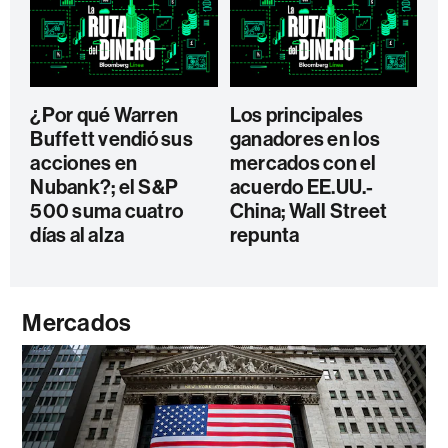
¿Por qué Warren
Los principales
Buffett vendió sus
ganadores en los
acciones en
mercados con el
Nubank?; el S&P
acuerdo EE.UU.-
500 suma cuatro
China; Wall Street
días al alza
repunta
Mercados