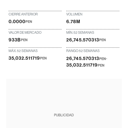
CIERRE ANTERIOR
VOLUMEN
0.0000
6.78M
PEN
VALOR DE MERCADO
MÍN. 52 SEMANAS
933B
26,745.570313
PEN
PEN
MÁX. 52 SEMANAS
RANGO 52 SEMANAS
35,032.511719
26,745.570313
-
PEN
PEN
35,032.511719
PEN
PUBLICIDAD