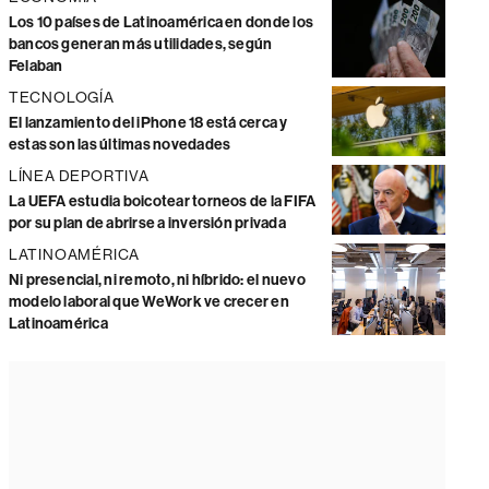
Los 10 países de Latinoamérica en donde los
bancos generan más utilidades, según
Felaban
TECNOLOGÍA
El lanzamiento del iPhone 18 está cerca y
estas son las últimas novedades
LÍNEA DEPORTIVA
La UEFA estudia boicotear torneos de la FIFA
por su plan de abrirse a inversión privada
LATINOAMÉRICA
Ni presencial, ni remoto, ni híbrido: el nuevo
modelo laboral que WeWork ve crecer en
Latinoamérica