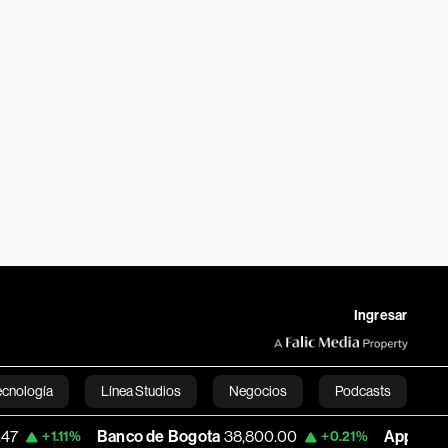
Ingresar
ecnología
Línea Studios
Negocios
Podcasts
Banco de Bogota
38,800.00
Apple
303.27
1.11%
+0.21%
English