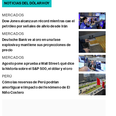
NOTICIAS DEL DÓLAR HOY
MERCADOS
Dow Jones alcanza un récord mientras cae el
petróleo por señales de alivio desde Irán
MERCADOS
Deutsche Bank ve al oro en una fase
explosiva y mantiene sus proyecciones de
precio
MERCADOS
Agosto pone a prueba a Wall Street: qué dice
la historia sobre el S&P 500, el dólar y el oro
PERÚ
Cómo las reservas de Perú podrían
amortiguar el impacto del fenómeno de El
Niño Costero