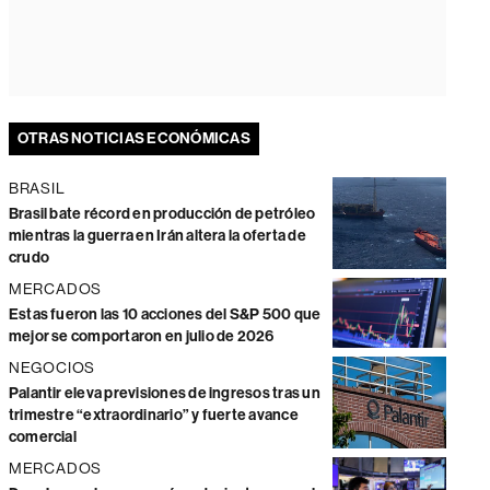
OTRAS NOTICIAS ECONÓMICAS
BRASIL
Brasil bate récord en producción de petróleo
mientras la guerra en Irán altera la oferta de
crudo
MERCADOS
Estas fueron las 10 acciones del S&P 500 que
mejor se comportaron en julio de 2026
NEGOCIOS
Palantir eleva previsiones de ingresos tras un
trimestre “extraordinario” y fuerte avance
comercial
MERCADOS