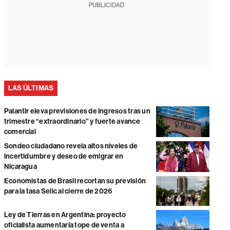
PUBLICIDAD
LAS ÚLTIMAS
Palantir eleva previsiones de ingresos tras un
trimestre “extraordinario” y fuerte avance
comercial
Sondeo ciudadano revela altos niveles de
incertidumbre y deseo de emigrar en
Nicaragua
Economistas de Brasil recortan su previsión
para la tasa Selic al cierre de 2026
Ley de Tierras en Argentina: proyecto
oficialista aumentaría tope de venta a