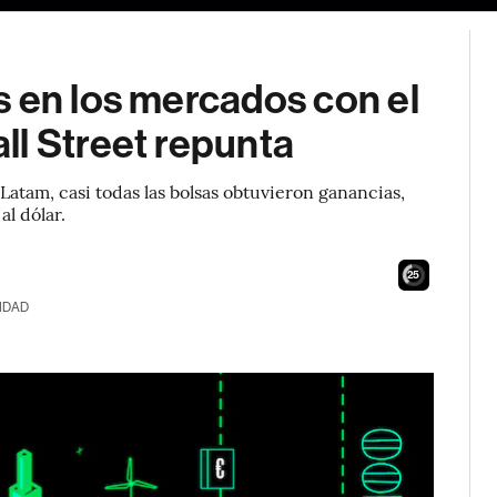
s en los mercados con el
ll Street repunta
atam, casi todas las bolsas obtuvieron ganancias,
l dólar.
24
IDAD