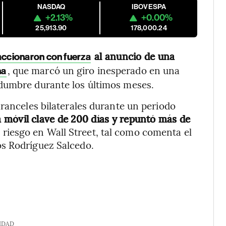
NASDAQ
IBOVESPA
+2.13%
+0.00%
25,913.90
178,000.24
al anuncio de una
accionaron con fuerza
, que marcó un giro inesperado en una
na
dumbre durante los últimos meses.
aranceles bilaterales durante un periodo
 móvil clave de 200 días y repuntó más de
 riesgo en Wall Street, tal como comenta el
os Rodríguez Salcedo.
IDAD