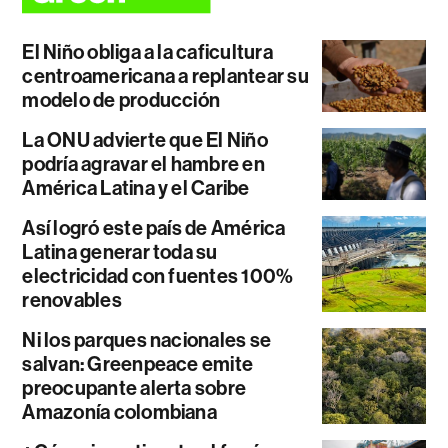
El Niño obliga a la caficultura
centroamericana a replantear su
modelo de producción
La ONU advierte que El Niño
podría agravar el hambre en
América Latina y el Caribe
Así logró este país de América
Latina generar toda su
electricidad con fuentes 100%
renovables
Ni los parques nacionales se
salvan: Greenpeace emite
preocupante alerta sobre
Amazonía colombiana