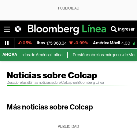
PUBLICIDAD
Ingresar
-0.05%
Ibov
-0.99%
América Móvil
+8.99%
175,968.34
4.00
AHORA
monedas de América Latina
Presión sobre los márgenes de MercadoLibre i
Noticias sobre Colcap
Descubre las últimas noticias sobre Colcap en Bloomberg Línea
Más noticias sobre Colcap
PUBLICIDAD