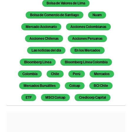
Bolsa de Valores de Lima
Bolsa de Comercio de Santiago
Nuam
Mercado Accionario
Acciones Colombianas
Acciones Chilenas
Acciones Peruanas
Las noticias del día
En los Mercados
Bloomberg Línea
Bloomberg Línea Colombia
Colombia
Chile
Perú
Mercados
Mercados Bursátiles
Colcap
BCI Chile
ETF
MSCI Colcap
Credicorp Capital