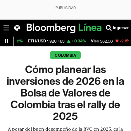
PUBLICIDAD
Ingresar
%
ETH/USD
+0.34%
Visa
-2.15%
Mercado
1,920.483
362.50
COLOMBIA
Cómo planear las
inversiones de 2026 en la
Bolsa de Valores de
Colombia tras el rally de
2025
A pesar del buen desempeño de la BVC en 2025, es la