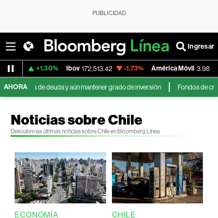
PUBLICIDAD
Ingresar
+1.30%
Ibov
-1.73%
América Móvil
+3.11%
172,513.42
3.98
AHORA
es de deuda y aún mantener grado de inversión
Fondos de crédito privad
Noticias sobre Chile
Descubre las últimas noticias sobre Chile en Bloomberg Línea
ECONOMÍA
CHILE