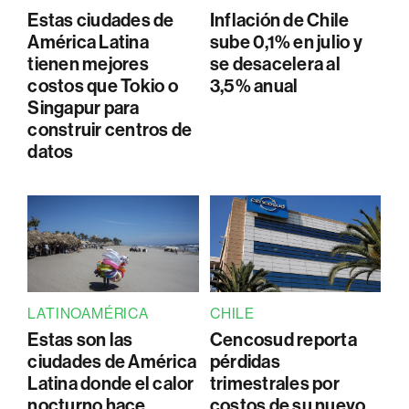
Estas ciudades de
Inflación de Chile
América Latina
sube 0,1% en julio y
tienen mejores
se desacelera al
costos que Tokio o
3,5% anual
Singapur para
construir centros de
datos
LATINOAMÉRICA
CHILE
Estas son las
Cencosud reporta
ciudades de América
pérdidas
Latina donde el calor
trimestrales por
nocturno hace
costos de su nuevo