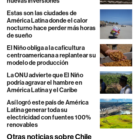
nuevas inversiones
Estas son las ciudades de
América Latina donde el calor
nocturno hace perder más horas
de sueño
El Niño obliga a la caficultura
centroamericana a replantear su
modelo de producción
La ONU advierte que El Niño
podría agravar el hambre en
América Latina y el Caribe
Así logró este país de América
Latina generar toda su
electricidad con fuentes 100%
renovables
Otras noticias sobre Chile