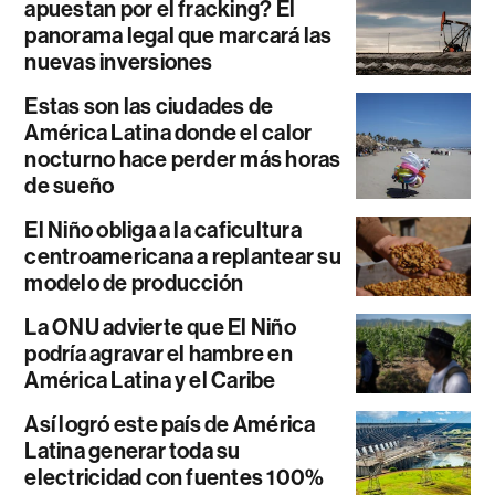
apuestan por el fracking? El
panorama legal que marcará las
nuevas inversiones
Estas son las ciudades de
América Latina donde el calor
nocturno hace perder más horas
de sueño
El Niño obliga a la caficultura
centroamericana a replantear su
modelo de producción
La ONU advierte que El Niño
podría agravar el hambre en
América Latina y el Caribe
Así logró este país de América
Latina generar toda su
electricidad con fuentes 100%