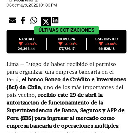
Paola Villar S.
03 de mayo, 2022 | 01:30 PM
ÚLTIMAS
COTIZACIONES
NASDAQ
IBOVESPA
S&P/BMV IPC
-0.83%
-0.09%
-0.46%
26,363.44
177,726.17
66,525.18
Lima — Luego de haber recibido el permiso
para organizar una empresa bancaria en el
Perú,
el banco Banco de Crédito e Inversiones
(Bci) de Chile
, uno de los más importantes del
país vecino,
recibió este 29 de abril la
autorización de funcionamiento de la
Superintendencia de Banca, Seguros y AFP de
Perú (SBS) para ingresar al mercado como
empresa bancaria de operaciones múltiples
;