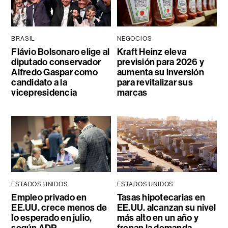
BRASIL
NEGOCIOS
Flávio Bolsonaro elige al
Kraft Heinz eleva
diputado conservador
previsión para 2026 y
Alfredo Gaspar como
aumenta su inversión
candidato a la
para revitalizar sus
vicepresidencia
marcas
ESTADOS UNIDOS
ESTADOS UNIDOS
Empleo privado en
Tasas hipotecarias en
EE.UU. crece menos de
EE.UU. alcanzan su nivel
lo esperado en julio,
más alto en un año y
según ADP
frenan la demanda