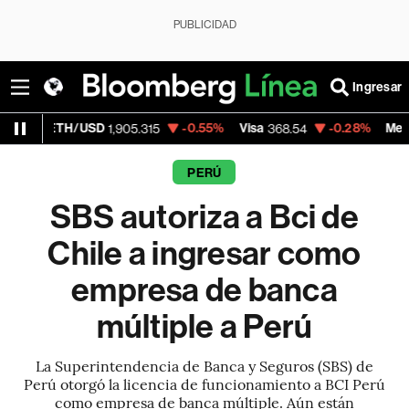
PUBLICIDAD
Ingresar
/USD
-0.55%
Visa
-0.28%
MercadoLibre
1,905.315
368.54
1,
PERÚ
SBS autoriza a Bci de
Chile a ingresar como
empresa de banca
múltiple a Perú
La Superintendencia de Banca y Seguros (SBS) de
Perú otorgó la licencia de funcionamiento a BCI Perú
como empresa de banca múltiple. Aún están