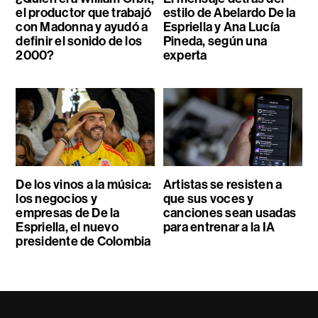
el productor que trabajó
estilo de Abelardo De la
con Madonna y ayudó a
Espriella y Ana Lucía
definir el sonido de los
Pineda, según una
2000?
experta
De los vinos a la música:
Artistas se resisten a
los negocios y
que sus voces y
empresas de De la
canciones sean usadas
Espriella, el nuevo
para entrenar a la IA
presidente de Colombia