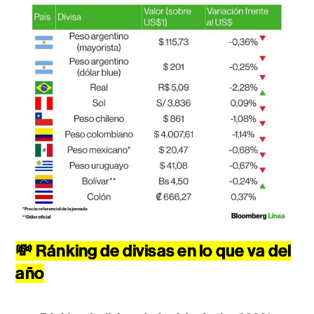
💸
Ránking de divisas en lo que va del
año