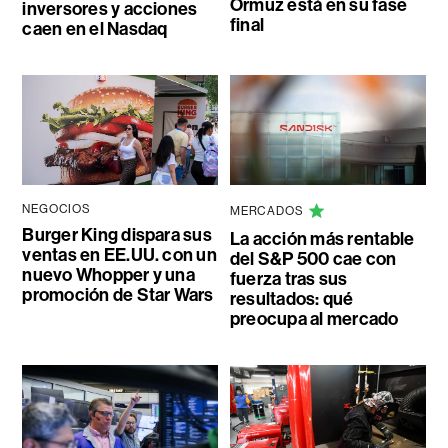
Ormuz está en su fase
inversores y acciones
final
caen en el Nasdaq
NEGOCIOS
MERCADOS
Burger King dispara sus
La acción más rentable
ventas en EE.UU. con un
del S&P 500 cae con
nuevo Whopper y una
fuerza tras sus
promoción de Star Wars
resultados: qué
preocupa al mercado