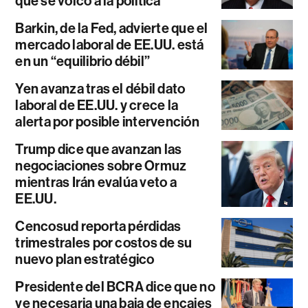
que se volcó a la política
Barkin, de la Fed, advierte que el
mercado laboral de EE.UU. está
en un “equilibrio débil”
Yen avanza tras el débil dato
laboral de EE.UU. y crece la
alerta por posible intervención
Trump dice que avanzan las
negociaciones sobre Ormuz
mientras Irán evalúa veto a
EE.UU.
Cencosud reporta pérdidas
trimestrales por costos de su
nuevo plan estratégico
Presidente del BCRA dice que no
ve necesaria una baja de encajes