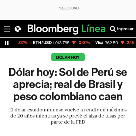
PUBLICIDAD
Ingresar
ETH/USD
-0.01%
Visa
-2.15%
MercadoLibr
1,913.765
362.50
DÓLAR HOY
Dólar hoy: Sol de Perú se
aprecia; real de Brasil y
peso colombiano caen
El dólar estadounidense vuelve a rendir en máximos
de 20 años mientras ya se prevé el alza de tasas por
parte de la FED