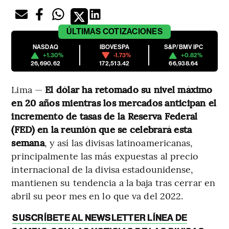
ÚLTIMAS
COTIZACIONES
NASDAQ
IBOVESPA
S&P/BMV IPC
+1.30%
-1.73%
+0.82%
26,690.62
172,513.42
66,938.64
Lima —
El dólar ha retomado su nivel máximo
en 20 años mientras los mercados anticipan el
incremento de tasas de la Reserva Federal
(FED) en la reunión que se celebrará esta
semana
, y así las divisas latinoamericanas,
principalmente las más expuestas al precio
internacional de la divisa estadounidense,
mantienen su tendencia a la baja tras cerrar en
abril su peor mes en lo que va del 2022.
SUSCRÍBETE AL NEWSLETTER LÍNEA DE