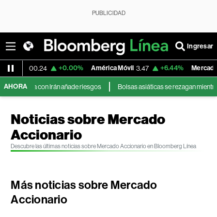
PUBLICIDAD
Ingresar
+0.00%
América Móvil
+6.44%
MercadoLibre
3.47
1,900.47
AHORA
rán añade riesgos
Bolsas asiáticas se rezagan mientras los mercados g
Noticias sobre Mercado
Accionario
Descubre las últimas noticias sobre Mercado Accionario en Bloomberg Línea
Más noticias sobre Mercado
Accionario