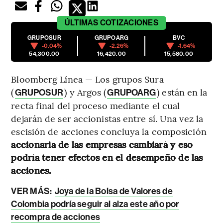
ÚLTIMAS
COTIZACIONES
GRUPOSUR
GRUPOARG
BVC
-0.04%
-2.26%
-1.64%
54,300.00
16,420.00
15,580.00
Bloomberg Línea — Los grupos Sura
(
) y Argos (
) están en la
GRUPOSUR
GRUPOARG
recta final del proceso mediante el cual
dejarán de ser accionistas entre sí. Una vez la
escisión de acciones concluya la composición
accionaria de las empresas cambiará y eso
podría tener efectos en el desempeño de las
acciones.
VER MÁS:
Joya de la Bolsa de Valores de
Colombia podría seguir al alza este año por
recompra de acciones