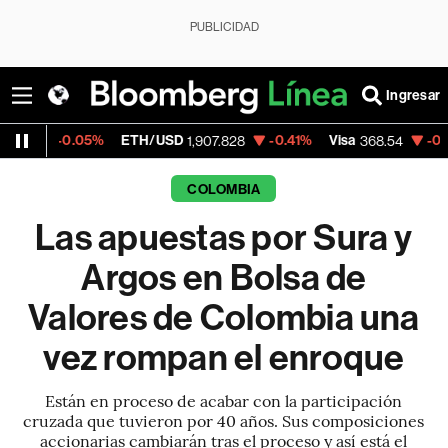
PUBLICIDAD
Ingresar
%
ETH/USD
-0.41%
Visa
-0.28%
MercadoL
1,907.828
368.54
COLOMBIA
Las apuestas por Sura y
Argos en Bolsa de
Valores de Colombia una
vez rompan el enroque
Están en proceso de acabar con la participación
cruzada que tuvieron por 40 años. Sus composiciones
accionarias cambiarán tras el proceso y así está el