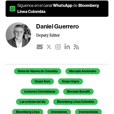
Síguenos en el canal
WhatsApp
de
Bloomberg
Línea Colombia
Daniel Guerrero
Deputy Editor
Temas de este artículo
Bolsa de Valores de Colombia
Mercado Accionario
Grupo Sura
Grupo Argos
Acciones Colombianas
Mercado Bursátil
Las noticias del día
Bloomberg Línea Colombia
Bloomberg Línea
Inversiones
Inversionistas