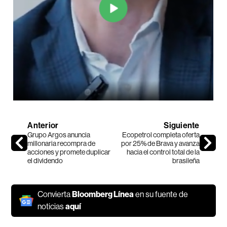
Anterior
Siguiente
Grupo Argos anuncia
Ecopetrol completa oferta
millonaria recompra de
por 25% de Brava y avanza
acciones y promete duplicar
hacia el control total de la
el dividendo
brasileña
Convierta
Bloomberg Línea
en su fuente de
noticias
aquí