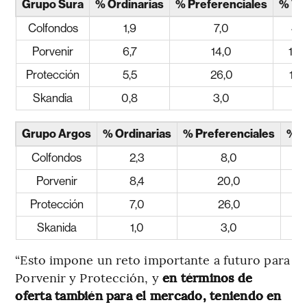
Grupo Sura
% Ordinarias
% Preferenciales
% Tot
Colfondos
1,9
7,0
4,2
Porvenir
6,7
14,0
10,
Protección
5,5
26,0
15,
Skandia
0,8
3,0
1,7
Grupo Argos
% Ordinarias
% Preferenciales
% T
Colfondos
2,3
8,0
4
Porvenir
8,4
20,0
13
Protección
7,0
26,0
14
Skanida
1,0
3,0
1
“Esto impone un reto importante a futuro para
Porvenir y Protección, y
en términos de
oferta también para el mercado, teniendo en