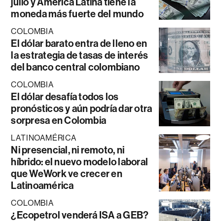
julio y América Latina tiene la
moneda más fuerte del mundo
COLOMBIA
El dólar barato entra de lleno en
la estrategia de tasas de interés
del banco central colombiano
COLOMBIA
El dólar desafía todos los
pronósticos y aún podría dar otra
sorpresa en Colombia
LATINOAMÉRICA
Ni presencial, ni remoto, ni
híbrido: el nuevo modelo laboral
que WeWork ve crecer en
Latinoamérica
COLOMBIA
¿Ecopetrol venderá ISA a GEB?