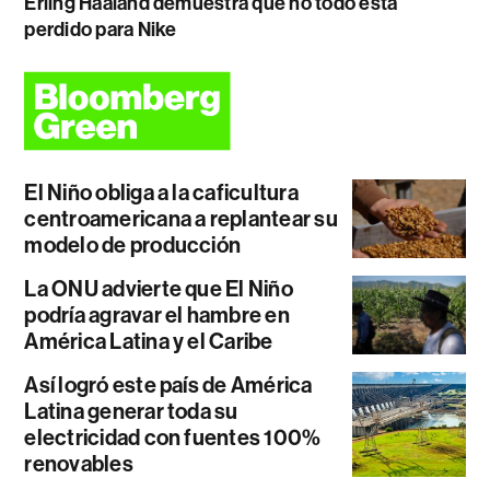
Erling Haaland demuestra que no todo está
perdido para Nike
El Niño obliga a la caficultura
centroamericana a replantear su
modelo de producción
La ONU advierte que El Niño
podría agravar el hambre en
América Latina y el Caribe
Así logró este país de América
Latina generar toda su
electricidad con fuentes 100%
renovables