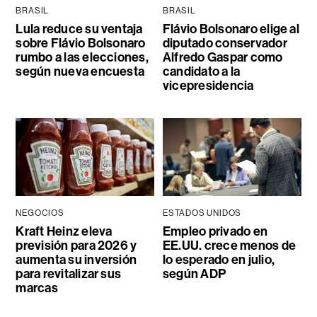
BRASIL
BRASIL
Lula reduce su ventaja
Flávio Bolsonaro elige al
sobre Flávio Bolsonaro
diputado conservador
rumbo a las elecciones,
Alfredo Gaspar como
según nueva encuesta
candidato a la
vicepresidencia
NEGOCIOS
ESTADOS UNIDOS
Kraft Heinz eleva
Empleo privado en
previsión para 2026 y
EE.UU. crece menos de
aumenta su inversión
lo esperado en julio,
para revitalizar sus
según ADP
marcas