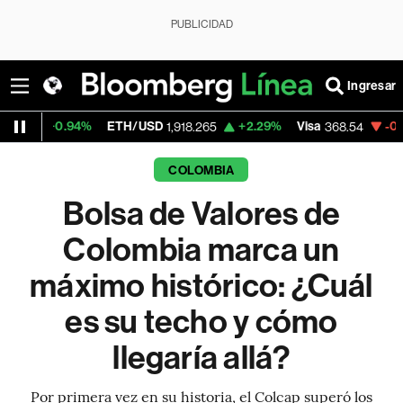
PUBLICIDAD
Ingresar
ETH/USD
+2.29%
Visa
-0.28%
MercadoLi
1,918.265
368.54
COLOMBIA
Bolsa de Valores de
Colombia marca un
máximo histórico: ¿Cuál
es su techo y cómo
llegaría allá?
Por primera vez en su historia, el Colcap superó los