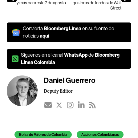
y más para este 7 de agosto
gestoras de fondos de Wall
Street
Convierta
Bloomberg Línea
en su fuente de
noticias
aquí
Síguenos en el canal
WhatsApp
de
Bloomberg
Línea Colombia
Daniel Guerrero
Deputy Editor
Temas de este artículo
Bolsa de Valores de Colombia
Acciones Colombianas