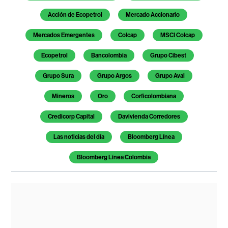
Acción de Ecopetrol
Mercado Accionario
Mercados Emergentes
Colcap
MSCI Colcap
Ecopetrol
Bancolombia
Grupo Cibest
Grupo Sura
Grupo Argos
Grupo Aval
Mineros
Oro
Corficolombiana
Credicorp Capital
Davivienda Corredores
Las noticias del día
Bloomberg Línea
Bloomberg Línea Colombia