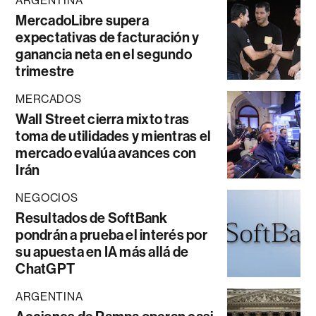
ARGENTINA
MercadoLibre supera
expectativas de facturación y
ganancia neta en el segundo
trimestre
MERCADOS
Wall Street cierra mixto tras
toma de utilidades y mientras el
mercado evalúa avances con
Irán
NEGOCIOS
Resultados de SoftBank
pondrán a prueba el interés por
su apuesta en IA más allá de
ChatGPT
ARGENTINA