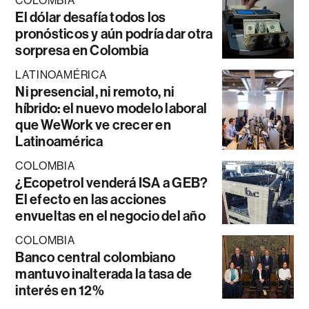
COLOMBIA
El dólar desafía todos los
pronósticos y aún podría dar otra
sorpresa en Colombia
LATINOAMÉRICA
Ni presencial, ni remoto, ni
híbrido: el nuevo modelo laboral
que WeWork ve crecer en
Latinoamérica
COLOMBIA
¿Ecopetrol venderá ISA a GEB?
El efecto en las acciones
envueltas en el negocio del año
COLOMBIA
Banco central colombiano
mantuvo inalterada la tasa de
interés en 12%