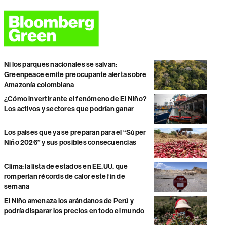
Ni los parques nacionales se salvan:
Greenpeace emite preocupante alerta sobre
Amazonía colombiana
¿Cómo invertir ante el fenómeno de El Niño?
Los activos y sectores que podrían ganar
Los países que ya se preparan para el “Súper
Niño 2026” y sus posibles consecuencias
Clima: la lista de estados en EE.UU. que
romperían récords de calor este fin de
semana
El Niño amenaza los arándanos de Perú y
podría disparar los precios en todo el mundo