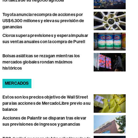
fortaleza de su negocio agrícola
Toyota anuncia recompra de acciones por
US$6.300 millones y eleva su previsión de
ganancias
Clorox supera previsiones y espera impulsar
sus ventas anuales con la compra de Purell
Bolsas asiáticas se rezagan mientras los
mercados globales rondan máximos
históricos
MERCADOS
Estos son los precios objetivo de Wall Street
para las acciones de MercadoLibre previo a su
balance
Acciones de Palantir se disparan tras elevar
sus previsiones de ingresos y ganancias