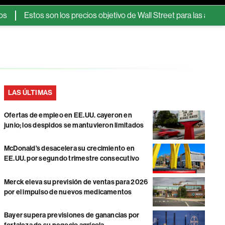
s son los precios objetivo de Wall Street para las acciones de Mer
LAS ÚLTIMAS
Ofertas de empleo en EE.UU. cayeron en
junio; los despidos se mantuvieron limitados
McDonald’s desacelera su crecimiento en
EE.UU. por segundo trimestre consecutivo
Merck eleva su previsión de ventas para 2026
por el impulso de nuevos medicamentos
Bayer supera previsiones de ganancias por