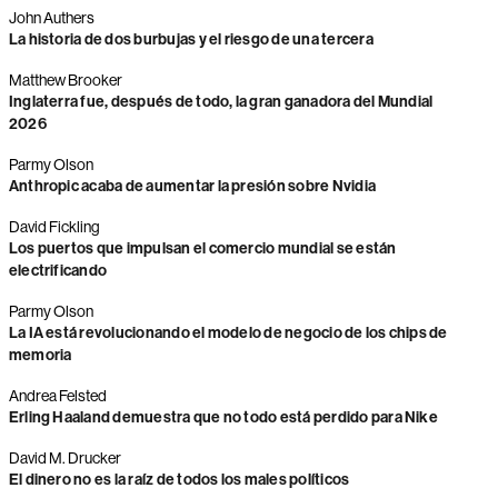
John Authers
La historia de dos burbujas y el riesgo de una tercera
Matthew Brooker
Inglaterra fue, después de todo, la gran ganadora del Mundial
2026
Parmy Olson
Anthropic acaba de aumentar la presión sobre Nvidia
David Fickling
Los puertos que impulsan el comercio mundial se están
electrificando
Parmy Olson
La IA está revolucionando el modelo de negocio de los chips de
memoria
Andrea Felsted
Erling Haaland demuestra que no todo está perdido para Nike
David M. Drucker
El dinero no es la raíz de todos los males políticos