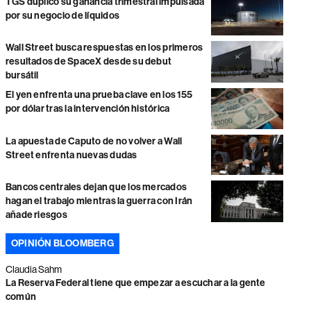
TGS duplicó su ganancia trimestral impulsada
por su negocio de líquidos
Wall Street busca respuestas en los primeros
resultados de SpaceX desde su debut
bursátil
El yen enfrenta una prueba clave en los 155
por dólar tras la intervención histórica
La apuesta de Caputo de no volver a Wall
Street enfrenta nuevas dudas
Bancos centrales dejan que los mercados
hagan el trabajo mientras la guerra con Irán
añade riesgos
OPINIÓN BLOOMBERG
Claudia Sahm
La Reserva Federal tiene que empezar a escuchar a la gente
común