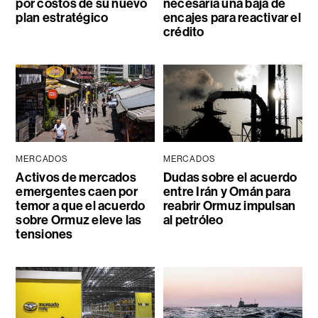
por costos de su nuevo
necesaria una baja de
plan estratégico
encajes para reactivar el
crédito
MERCADOS
MERCADOS
Activos de mercados
Dudas sobre el acuerdo
emergentes caen por
entre Irán y Omán para
temor a que el acuerdo
reabrir Ormuz impulsan
sobre Ormuz eleve las
al petróleo
tensiones