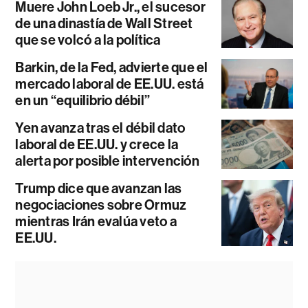
Muere John Loeb Jr., el sucesor
de una dinastía de Wall Street
que se volcó a la política
Barkin, de la Fed, advierte que el
mercado laboral de EE.UU. está
en un “equilibrio débil”
Yen avanza tras el débil dato
laboral de EE.UU. y crece la
alerta por posible intervención
Trump dice que avanzan las
negociaciones sobre Ormuz
mientras Irán evalúa veto a
EE.UU.