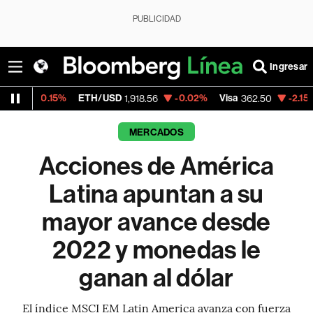
PUBLICIDAD
Ingresar
ETH/USD
-0.02%
Visa
-2.15%
MercadoLibr
1,918.56
362.50
MERCADOS
Acciones de América
Latina apuntan a su
mayor avance desde
2022 y monedas le
ganan al dólar
El índice MSCI EM Latin America avanza con fuerza