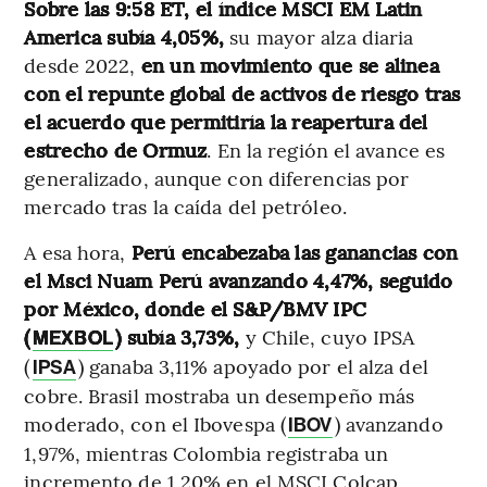
Sobre las 9:58 ET, el índice MSCI EM Latin
America subía 4,05%,
su mayor alza diaria
desde 2022,
en un movimiento que se alinea
con el repunte global de activos de riesgo tras
el acuerdo que permitiría la reapertura del
estrecho de Ormuz
. En la región el avance es
generalizado, aunque con diferencias por
mercado tras la caída del petróleo.
A esa hora,
Perú encabezaba las ganancias con
el Msci Nuam Perú avanzando 4,47%, seguido
por México, donde el S&P/BMV IPC
(
) subía 3,73%,
y Chile, cuyo IPSA
MEXBOL
(
) ganaba 3,11% apoyado por el alza del
IPSA
cobre. Brasil mostraba un desempeño más
moderado, con el Ibovespa (
) avanzando
IBOV
1,97%, mientras Colombia registraba un
incremento de 1,20% en el MSCI Colcap