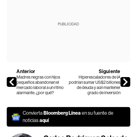
PUBLICIDAD
Anterior
Siguiente
Madres negras con hijos
Hiperescaladores de IA
pequeños abandonan el
podrían sumar US$2 billones
mercado laboral a un ritmo
de deuda y aún mantener
alarmante: ¿por qué?
grado de inversión
Convierta
Bloomberg Línea
en su fuente de
noticias
aquí