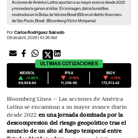
Acciones de América Latina apuntan a su mayor avance desde 2022
y monedas le ganan al dólar.
En la imagen, datos bursátiles
mostrados en la Bolsa de Valores Brasil (B3) en el distrito financiero
de São Paulo, Brasil.
(Bloomberg/Victor Moriyama)
Por
Carlos Rodríguez Salcedo
08 de abril, 2026 | 10:36 AM
ÚLTIMAS
COTIZACIONES
MEXBOL
IPSA
IBOV
+0.82%
-0.16%
-1.73%
66,938.64
11,256.90
172,513.42
Bloomberg Línea — Las acciones de América
Latina se encaminan a su mayor avance diario
desde 2022
en una jornada dominada por la
descompresión del riesgo geopolítico tras el
anuncio de un alto al fuego temporal entre