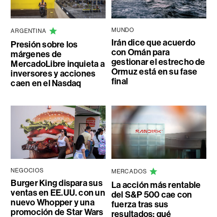
MUNDO
ARGENTINA
Irán dice que acuerdo
Presión sobre los
con Omán para
márgenes de
gestionar el estrecho de
MercadoLibre inquieta a
Ormuz está en su fase
inversores y acciones
final
caen en el Nasdaq
NEGOCIOS
MERCADOS
Burger King dispara sus
La acción más rentable
ventas en EE.UU. con un
del S&P 500 cae con
nuevo Whopper y una
fuerza tras sus
promoción de Star Wars
resultados: qué