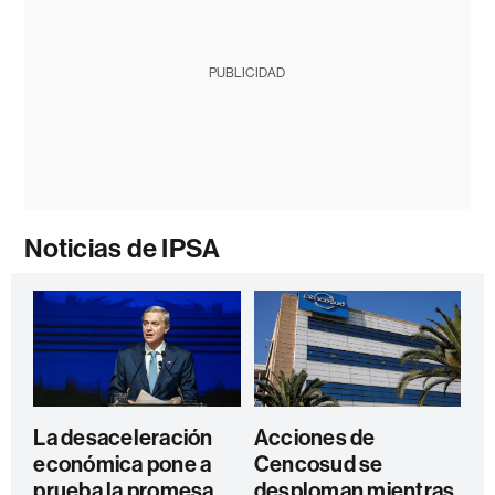
PUBLICIDAD
Noticias de IPSA
La desaceleración
Acciones de
económica pone a
Cencosud se
prueba la promesa
desploman mientras