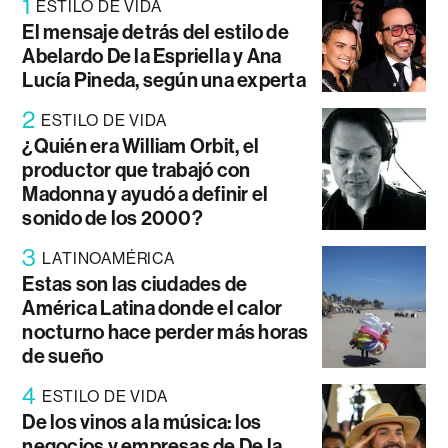
1
ESTILO DE VIDA
El mensaje detrás del estilo de
Abelardo De la Espriella y Ana
Lucía Pineda, según una experta
2
ESTILO DE VIDA
¿Quién era William Orbit, el
productor que trabajó con
Madonna y ayudó a definir el
sonido de los 2000?
3
LATINOAMÉRICA
Estas son las ciudades de
América Latina donde el calor
nocturno hace perder más horas
de sueño
4
ESTILO DE VIDA
De los vinos a la música: los
negocios y empresas de De la