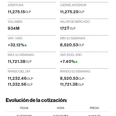
APERTURA
CIERRE ANTERIOR
11,275.15
11,275.25
CLP
CLP
VOLUMEN
VALOR DE MERCADO
934M
172T
CLP
VAR. 1 AÑO
MÍN. 52 SEMANAS
+32.12%
8,520.53
CLP
MÁX. 52 SEMANAS
VAR. EN EL AÑO
11,721.38
+7.40%
CLP
RANGO DEL DÍA
RANGO 52 SEMANAS
11,232.46
-
8,520.53
-
CLP
CLP
11,332.56
11,721.38
CLP
CLP
Evolución de la cotización:
FECHA
HORA
PRECIO