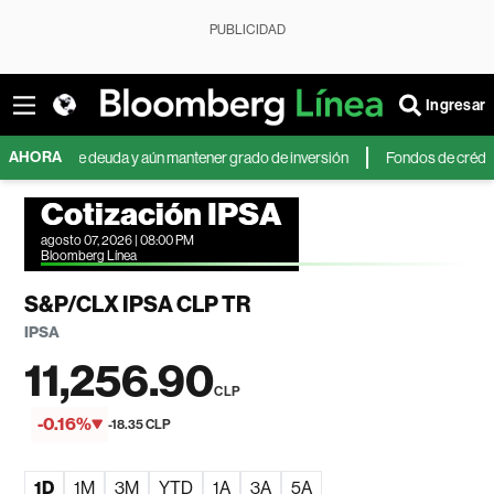
PUBLICIDAD
Ingresar
AHORA
s de deuda y aún mantener grado de inversión
Fondos de crédito privado
Cotización IPSA
agosto 07, 2026 | 08:00 PM
Bloomberg Línea
S&P/CLX IPSA CLP TR
IPSA
11,256.90
CLP
-0.16%
-18.35 CLP
1D
1M
3M
YTD
1A
3A
5A