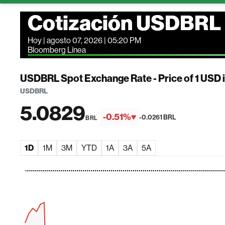
Cotización USDBRL
Hoy | agosto 07, 2026 | 05:20 PM
Bloomberg Línea
USDBRL Spot Exchange Rate - Price of 1 USD 
USDBRL
5.0829
-0.51%
-0.0261 BRL
BRL
1D
1M
3M
YTD
1A
3A
5A