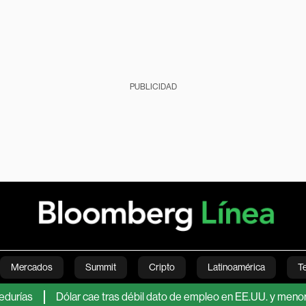
PUBLICIDAD
Mercados
Summit
Cripto
Latinoamérica
T
Dólar cae tras débil dato de empleo en EE.UU. y menor expectat
Green
Economía
Estilo de vida
Mundo
Videos