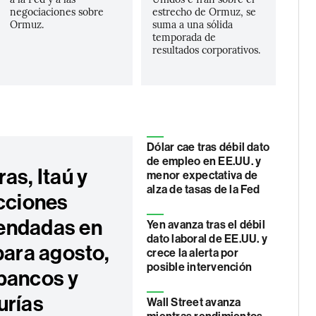
negociaciones sobre
estrecho de Ormuz, se
Ormuz.
suma a una sólida
temporada de
resultados corporativos.
Dólar cae tras débil dato
de empleo en EE.UU. y
as, Itaú y
menor expectativa de
alza de tasas de la Fed
acciones
endadas en
Yen avanza tras el débil
dato laboral de EE.UU. y
para agosto,
crece la alerta por
posible intervención
bancos y
urías
Wall Street avanza