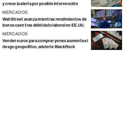
y crece la alerta por posible intervención
MERCADOS
Wall Street avanza mientras rendimientos de
bonos caen tras débil dato laboral en EE.UU.
MERCADOS
Vender euros para comprar yenes aumenta el
riesgo geopolítico, advierte BlackRock