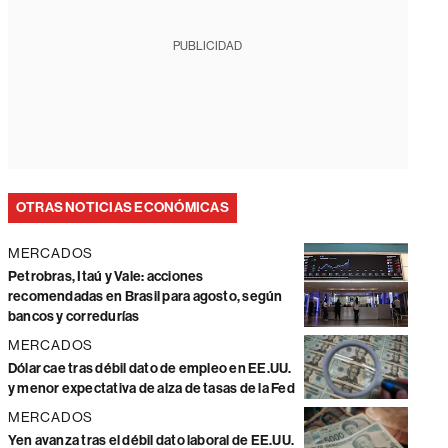
PUBLICIDAD
OTRAS NOTICIAS ECONÓMICAS
MERCADOS
Petrobras, Itaú y Vale: acciones
recomendadas en Brasil para agosto, según
bancos y corredurías
MERCADOS
Dólar cae tras débil dato de empleo en EE.UU.
y menor expectativa de alza de tasas de la Fed
MERCADOS
Yen avanza tras el débil dato laboral de EE.UU.