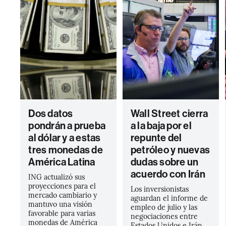
Dos datos
Wall Street cierra
pondrán a prueba
a la baja por el
al dólar y a estas
repunte del
tres monedas de
petróleo y nuevas
América Latina
dudas sobre un
acuerdo con Irán
ING actualizó sus
proyecciones para el
Los inversionistas
mercado cambiario y
aguardan el informe de
mantuvo una visión
empleo de julio y las
favorable para varias
negociaciones entre
monedas de América
Estados Unidos e Irán,