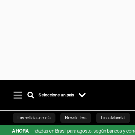
Seleccione un país
Las noticias del día
Newsletters
Línea Mundial
s recomendadas en Brasil para agosto, según bancos y corredurías
AHORA
Bloomberg 