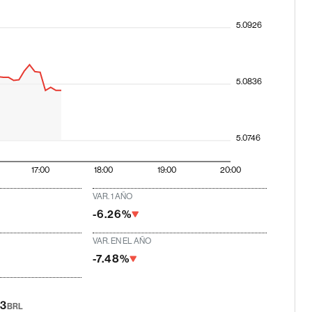
5.0926
5.0836
5.0746
17:00
18:00
19:00
20:00
VAR. 1 AÑO
-6.26%
VAR. EN EL AÑO
-7.48%
63
BRL