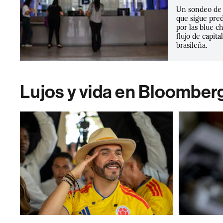
Un sondeo de
que sigue pre
por las blue c
flujo de capita
brasileña.
Lujos y vida en Bloomber