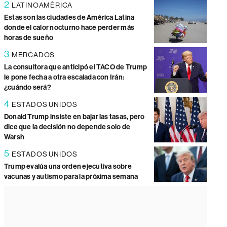
2
LATINOAMÉRICA
Estas son las ciudades de América Latina
donde el calor nocturno hace perder más
horas de sueño
3
MERCADOS
La consultora que anticipó el TACO de Trump
le pone fecha a otra escalada con Irán:
¿cuándo será?
4
ESTADOS UNIDOS
Donald Trump insiste en bajar las tasas, pero
dice que la decisión no depende solo de
Warsh
5
ESTADOS UNIDOS
Trump evalúa una orden ejecutiva sobre
vacunas y autismo para la próxima semana