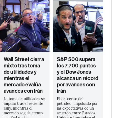
Wall Street cierra
S&P 500 supera
mixto tras toma
los 7.700 puntos
de utilidades y
y el Dow Jones
mientras el
alcanza un récord
mercado evalúa
por avances con
avances con Irán
Irán
La toma de utilidades se
El descenso del
impuso tras el reciente
petróleo, impulsado por
rally, mientras el
las expectativas de un
mercado seguía atento
acuerdo entre Estados
a la Fed y a las
Unidos e Irán sobre el