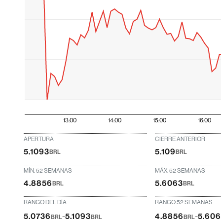
13:00
14:00
15:00
16:00
APERTURA
CIERRE ANTERIOR
5.1093
5.109
BRL
BRL
MÍN. 52 SEMANAS
MÁX. 52 SEMANAS
4.8856
5.6063
BRL
BRL
RANGO DEL DÍA
RANGO 52 SEMANAS
-
-
5.0736
5.1093
4.8856
5.60
BRL
BRL
BRL