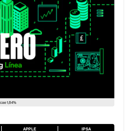
p cae 1,84%
APPLE
IPSA