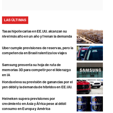
LAS ÚLTIMAS
Tasas hipotecarias en EE.UU. alcanzan su
nivel más alto en un año y frenan la demanda
Uber cumple previsiones de reservas, pero la
competencia en Brasil ralentiza los viajes
Samsung presenta su hoja de ruta de
memorias 3D para competir por el liderazgo
en IA
Honda eleva su previsión de ganancias por el
yen débil y la demanda de híbridos en EE.UU.
Heineken supera previsiones por
crecimiento en Asia y África pese al débil
consumo en Europa y América