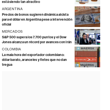
está siendo tan atractivo
ARGENTINA
Precios de bonos sugieren dinámica alcista
para el dólar en Argentina pese a intervención
oficial
MERCADOS
S&P 500 supera los 7.700 puntos y el Dow
Jones alcanza un récord por avances con Irán
COLOMBIA
La mala hora del exportador colombiano:
dólar barato, aranceles y fletes que no dan
tregua