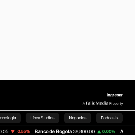
Ingresar
ecnología
Línea Studios
Negocios
Podcasts
Banco de Bogota
38,800.00
Apple
309.25
0.55%
0.00%
English