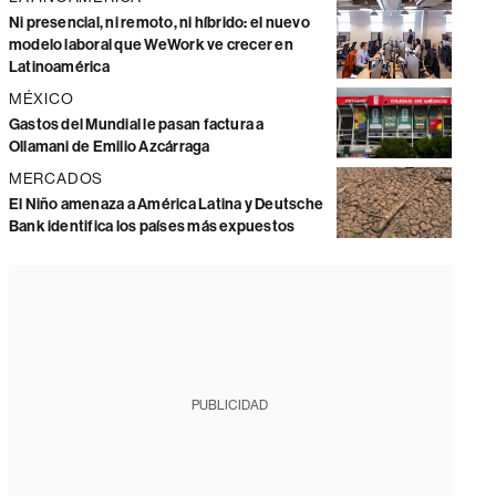
Ni presencial, ni remoto, ni híbrido: el nuevo
modelo laboral que WeWork ve crecer en
Latinoamérica
MÉXICO
Gastos del Mundial le pasan factura a
Ollamani de Emilio Azcárraga
MERCADOS
El Niño amenaza a América Latina y Deutsche
Bank identifica los países más expuestos
PUBLICIDAD