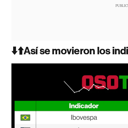
PUBLIC
⬇️⬆️Así se movieron los in