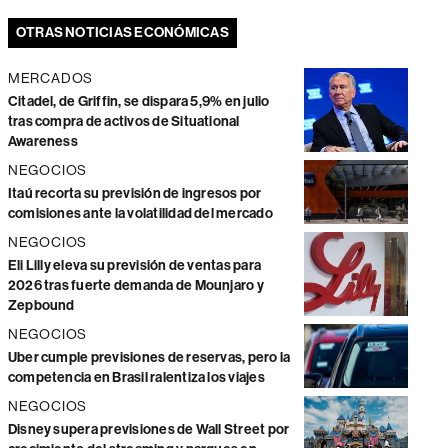
OTRAS NOTICIAS ECONÓMICAS
MERCADOS
Citadel, de Griffin, se dispara 5,9% en julio
tras compra de activos de Situational
Awareness
NEGOCIOS
Itaú recorta su previsión de ingresos por
comisiones ante la volatilidad del mercado
NEGOCIOS
Eli Lilly eleva su previsión de ventas para
2026 tras fuerte demanda de Mounjaro y
Zepbound
NEGOCIOS
Uber cumple previsiones de reservas, pero la
competencia en Brasil ralentiza los viajes
NEGOCIOS
Disney supera previsiones de Wall Street por