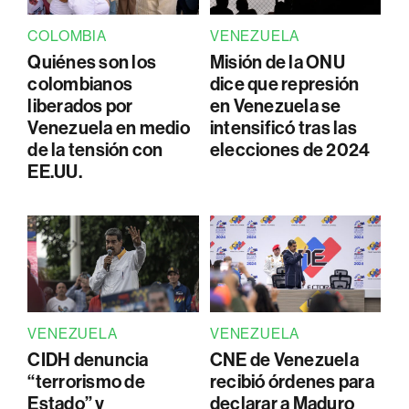
COLOMBIA
VENEZUELA
Quiénes son los
Misión de la ONU
colombianos
dice que represión
liberados por
en Venezuela se
Venezuela en medio
intensificó tras las
de la tensión con
elecciones de 2024
EE.UU.
VENEZUELA
VENEZUELA
CIDH denuncia
CNE de Venezuela
“terrorismo de
recibió órdenes para
Estado” y
declarar a Maduro