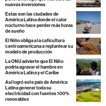
nuevas inversiones
Estas son las ciudades de
América Latina donde el calor
nocturno hace perder más horas
de sueño
El Niño obliga a la caficultura
centroamericana a replantear su
modelo de producción
La ONU advierte que El Niño
podría agravar el hambre en
América Latina y el Caribe
Así logró este país de América
Latina generar toda su
electricidad con fuentes 100%
renovables