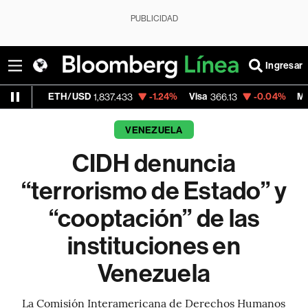
PUBLICIDAD
Ingresar
H/USD
-1.24%
Visa
-0.04%
MercadoLibre
1,837.433
366.13
1,8
VENEZUELA
CIDH denuncia
“terrorismo de Estado” y
“cooptación” de las
instituciones en
Venezuela
La Comisión Interamericana de Derechos Humanos