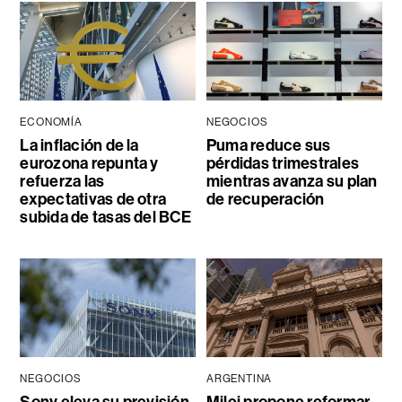
ECONOMÍA
NEGOCIOS
La inflación de la
Puma reduce sus
eurozona repunta y
pérdidas trimestrales
refuerza las
mientras avanza su plan
expectativas de otra
de recuperación
subida de tasas del BCE
NEGOCIOS
ARGENTINA
Sony eleva su previsión
Milei propone reformar