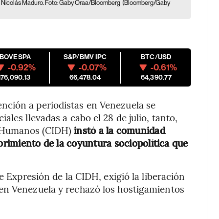
 de Nicolás Maduro. Foto: Gaby Oraa/Bloomberg
(Bloomberg/Gaby
IBOVESPA
S&P/BMV IPC
BTC/USD
-0.92%
-0.07%
-0.61%
176,090.13
66,478.04
64,390.77
nción a periodistas en Venezuela se
les llevadas a cabo el 28 de julio, tanto,
s Humanos (CIDH)
instó a la comunidad
ubrimiento de la coyuntura sociopolítica que
e Expresión de la CIDH, exigió la liberación
en Venezuela y rechazó los hostigamientos