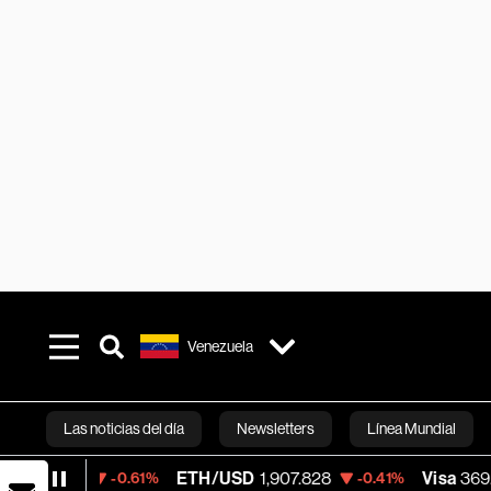
Venezuela
Las noticias del día
Newsletters
Línea Mundial
ETH/USD
1,907.828
Visa
369.535
-0.61%
-0.41%
+0.
Bloomberg 