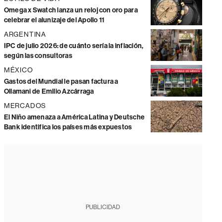
Omega x Swatch lanza un reloj con oro para
celebrar el alunizaje del Apollo 11
ARGENTINA
IPC de julio 2026: de cuánto sería la inflación,
según las consultoras
MÉXICO
Gastos del Mundial le pasan factura a
Ollamani de Emilio Azcárraga
MERCADOS
El Niño amenaza a América Latina y Deutsche
Bank identifica los países más expuestos
PUBLICIDAD