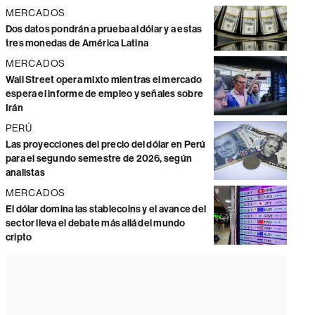
MERCADOS
Dos datos pondrán a prueba al dólar y a estas
tres monedas de América Latina
MERCADOS
Wall Street opera mixto mientras el mercado
espera el informe de empleo y señales sobre
Irán
PERÚ
Las proyecciones del precio del dólar en Perú
para el segundo semestre de 2026, según
analistas
MERCADOS
El dólar domina las stablecoins y el avance del
sector lleva el debate más allá del mundo
cripto