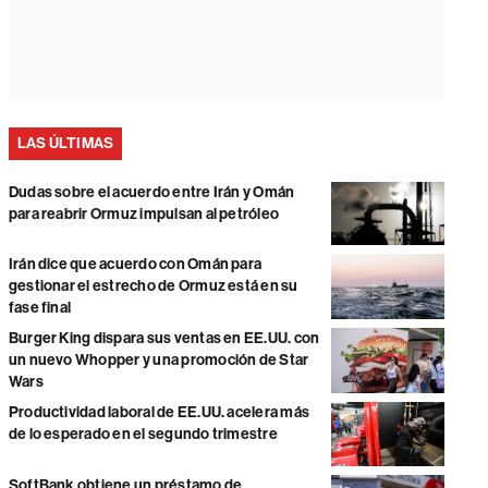
LAS ÚLTIMAS
Dudas sobre el acuerdo entre Irán y Omán
para reabrir Ormuz impulsan al petróleo
Irán dice que acuerdo con Omán para
gestionar el estrecho de Ormuz está en su
fase final
Burger King dispara sus ventas en EE.UU. con
un nuevo Whopper y una promoción de Star
Wars
Productividad laboral de EE.UU. acelera más
de lo esperado en el segundo trimestre
SoftBank obtiene un préstamo de