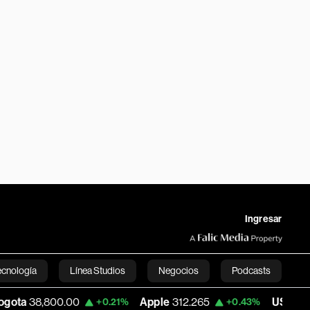
Ingresar
ecnología
Línea Studios
Negocios
Podcasts
0.00
Apple
312.265
USD COP
3,159.39
+0.21%
+0.43%
English