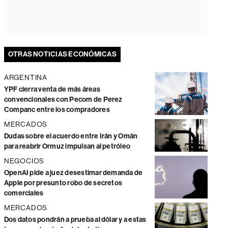
OTRAS NOTICIAS ECONÓMICAS
ARGENTINA
YPF cierra venta de más áreas
convencionales con Pecom de Perez
Companc entre los compradores
MERCADOS
Dudas sobre el acuerdo entre Irán y Omán
para reabrir Ormuz impulsan al petróleo
NEGOCIOS
OpenAI pide a juez desestimar demanda de
Apple por presunto robo de secretos
comerciales
MERCADOS
Dos datos pondrán a prueba al dólar y a estas