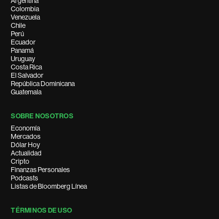
Argentina
Colombia
Venezuela
Chile
Perú
Ecuador
Panamá
Uruguay
Costa Rica
El Salvador
República Dominicana
Guatemala
SOBRE NOSOTROS
Economía
Mercados
Dólar Hoy
Actualidad
Cripto
Finanzas Personales
Podcasts
Listas de Bloomberg Línea
TÉRMINOS DE USO