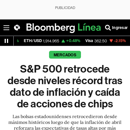
PUBLICIDAD
Ingresar
H/USD
+0.48%
Visa
-2.15%
MercadoLibre
1,914.965
362.50
1
MERCADOS
S&P 500 retrocede
desde niveles récord tras
dato de inflación y caída
de acciones de chips
Las bolsas estadounidenses retrocedieron desde
máximos históricos luego de que la inflación de abril
reforzara las expectativas de tasas altas por más