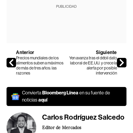
PUBLICIDAD
Anterior
Siguiente
Precios mundiales de los
Yen avanza tras el débil dato
alimentos suben a máximos
laboral de EE.UU. y crece la
de más de tres años: las
alerta por posible
razones
intervención
Convierta
Bloomberg Línea
en su fuente de
noticias
aquí
Carlos Rodríguez Salcedo
Editor de Mercados