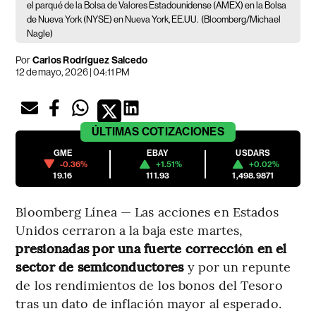
el parqué de la Bolsa de Valores Estadounidense (AMEX) en la Bolsa
de Nueva York (NYSE) en Nueva York, EE.UU.
(Bloomberg/Michael
Nagle)
Por
Carlos Rodríguez Salcedo
12 de mayo, 2026 | 04:11 PM
ÚLTIMAS
COTIZACIONES
GME
EBAY
USDARS
-0.36%
+1.51%
+0.02%
19.16
111.93
1,498.9871
Bloomberg Línea — Las acciones en Estados
Unidos cerraron a la baja este martes,
presionadas por una fuerte corrección en el
sector de semiconductores
y por un repunte
de los rendimientos de los bonos del Tesoro
tras un dato de inflación mayor al esperado.