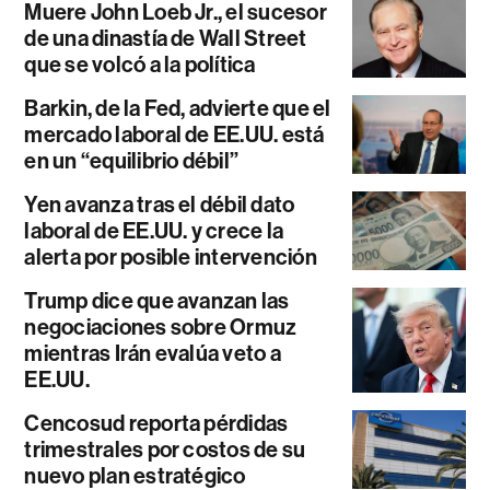
Muere John Loeb Jr., el sucesor
de una dinastía de Wall Street
que se volcó a la política
Barkin, de la Fed, advierte que el
mercado laboral de EE.UU. está
en un “equilibrio débil”
Yen avanza tras el débil dato
laboral de EE.UU. y crece la
alerta por posible intervención
Trump dice que avanzan las
negociaciones sobre Ormuz
mientras Irán evalúa veto a
EE.UU.
Cencosud reporta pérdidas
trimestrales por costos de su
nuevo plan estratégico