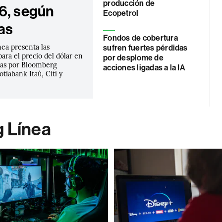
producción de
6, según
Ecopetrol
as
Fondos de cobertura
ea presenta las
sufren fuertes pérdidas
ara el precio del dólar en
por desplome de
das por Bloomberg
acciones ligadas a la IA
tiabank Itaú, Citi y
g Línea