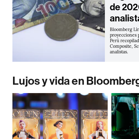
de 202
analist
Bloomberg Lín
proyecciones p
Perú recopila
Composite, Sco
analistas.
Lujos y vida en Bloomber