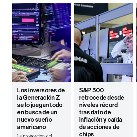
Los inversores de
S&P 500
la Generación Z
retrocede desde
se lo juegan todo
niveles récord
en busca de un
tras dato de
nuevo sueño
inflación y caída
americano
de acciones de
chips
La proporción del