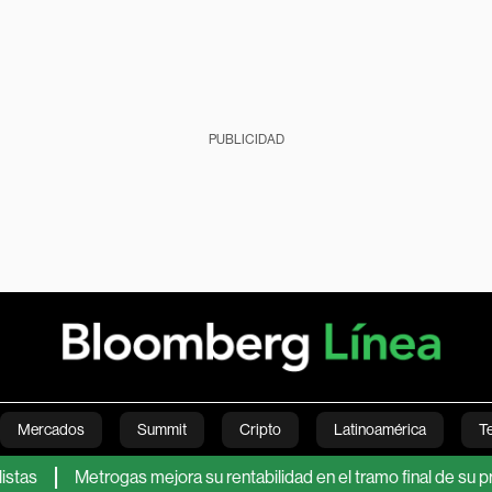
PUBLICIDAD
Mercados
Summit
Cripto
Latinoamérica
T
Metrogas mejora su rentabilidad en el tramo final de su proceso 
Green
Economía
Estilo de vida
Mundo
Videos