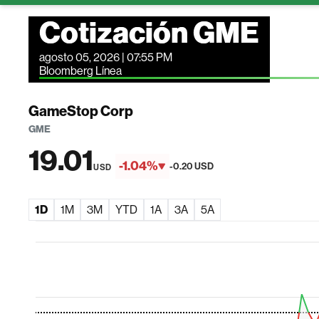
Cotización GME
agosto 05, 2026 | 07:55 PM
Bloomberg Línea
GameStop Corp
GME
19.01
-1.04%
-0.20 USD
USD
1D
1M
3M
YTD
1A
3A
5A