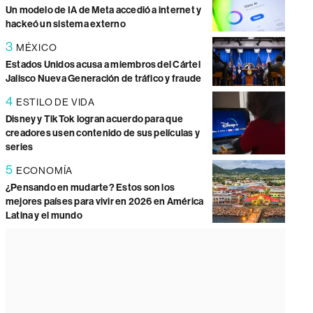
Un modelo de IA de Meta accedió a internet y
hackeó un sistema externo
3
MÉXICO
Estados Unidos acusa a miembros del Cártel
Jalisco Nueva Generación de tráfico y fraude
4
ESTILO DE VIDA
Disney y TikTok logran acuerdo para que
creadores usen contenido de sus películas y
series
5
ECONOMÍA
¿Pensando en mudarte? Estos son los
mejores países para vivir en 2026 en América
Latina y el mundo