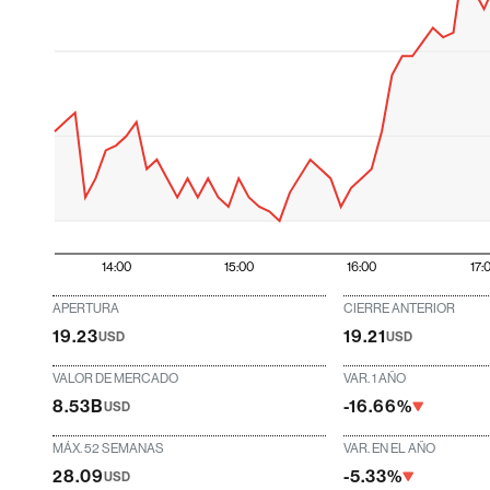
14:00
15:00
16:00
17:
APERTURA
CIERRE ANTERIOR
19.23
19.21
USD
USD
VALOR DE MERCADO
VAR. 1 AÑO
8.53B
-16.66%
USD
MÁX. 52 SEMANAS
VAR. EN EL AÑO
28.09
-5.33%
USD