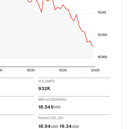
19.145
19.055
18.965
00
18:00
19:00
20:00
VOLUMEN
932K
MÍN. 52 SEMANAS
18.545
USD
RANGO DEL DÍA
-
18.94
19.34
USD
USD