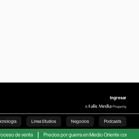
Ingresar
ecnología
Línea Studios
Negocios
Podcasts
de venta
Precios por guerra en Medio Oriente compensaron ca
English