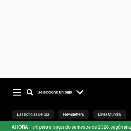
Seleccione un país
Las noticias del día
Newsletters
Línea Mundial
ólar en Perú para el segundo semestre de 2026, según analistas
AHORA
Bloomberg 