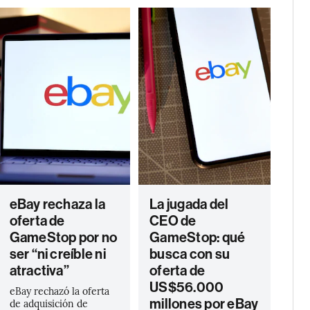
eBay rechaza la
La jugada del
oferta de
CEO de
GameStop por no
GameStop: qué
ser “ni creíble ni
busca con su
atractiva”
oferta de
US$56.000
eBay rechazó la oferta
millones por eBay
de adquisición de