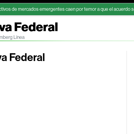
de mercados emergentes caen por temor a que el acuerdo sobre Or
va Federal
omberg Línea
va Federal