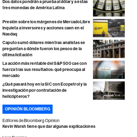
Dos datos pondrán a prueba al dólar y a estas
tres monedas de América Latina
Presión sobre los márgenes de MercadoLibre
inquieta a inversores y acciones caen en el
Nasdaq
Caputo sumó dólares mientras analistas se
preguntan a dónde fueron los pesos de la
última licitación
La acción más rentable del S&P 500 cae con
fuerza tras sus resultados: qué preocupa al
mercado
¿Qué pasará hoy en la SIC con Ecopetrol y la
investigación por contratación de
helicópteros?
OPINIÓN BLOOMBERG
Editores de Bloomberg Opinion
Kevin Warsh tiene que dar algunas explicaciones