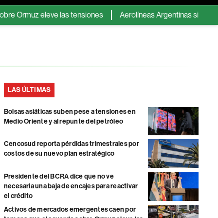
muz eleve las tensiones
Aerolíneas Argentinas sigue en verde 
LAS ÚLTIMAS
Bolsas asiáticas suben pese a tensiones en
Medio Oriente y al repunte del petróleo
Cencosud reporta pérdidas trimestrales por
costos de su nuevo plan estratégico
Presidente del BCRA dice que no ve
necesaria una baja de encajes para reactivar
el crédito
Activos de mercados emergentes caen por