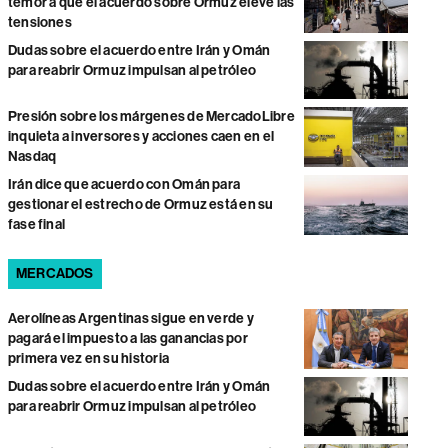
temor a que el acuerdo sobre Ormuz eleve las
tensiones
Dudas sobre el acuerdo entre Irán y Omán
para reabrir Ormuz impulsan al petróleo
Presión sobre los márgenes de MercadoLibre
inquieta a inversores y acciones caen en el
Nasdaq
Irán dice que acuerdo con Omán para
gestionar el estrecho de Ormuz está en su
fase final
MERCADOS
Aerolíneas Argentinas sigue en verde y
pagará el impuesto a las ganancias por
primera vez en su historia
Dudas sobre el acuerdo entre Irán y Omán
para reabrir Ormuz impulsan al petróleo