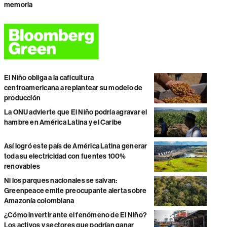
memoria
El Niño obliga a la caficultura
centroamericana a replantear su modelo de
producción
La ONU advierte que El Niño podría agravar el
hambre en América Latina y el Caribe
Así logró este país de América Latina generar
toda su electricidad con fuentes 100%
renovables
Ni los parques nacionales se salvan:
Greenpeace emite preocupante alerta sobre
Amazonía colombiana
¿Cómo invertir ante el fenómeno de El Niño?
Los activos y sectores que podrían ganar