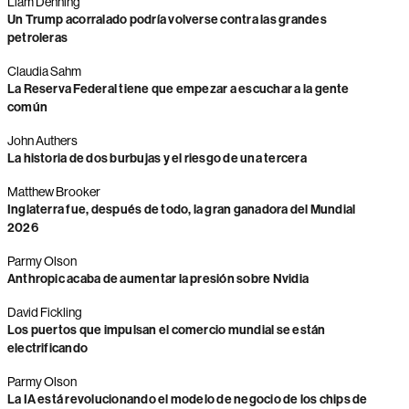
Liam Denning
Un Trump acorralado podría volverse contra las grandes
petroleras
Claudia Sahm
La Reserva Federal tiene que empezar a escuchar a la gente
común
John Authers
La historia de dos burbujas y el riesgo de una tercera
Matthew Brooker
Inglaterra fue, después de todo, la gran ganadora del Mundial
2026
Parmy Olson
Anthropic acaba de aumentar la presión sobre Nvidia
David Fickling
Los puertos que impulsan el comercio mundial se están
electrificando
Parmy Olson
La IA está revolucionando el modelo de negocio de los chips de