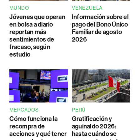
MUNDO
VENEZUELA
Jóvenes que operan
Información sobre el
en bolsa a diario
pago del Bono Único
reportan más
Familiar de agosto
sentimientos de
2026
fracaso, según
estudio
MERCADOS
PERÚ
Cómo funciona la
Gratificación y
recompra de
aguinaldo 2026:
acciones y qué tener
hasta cuándo se