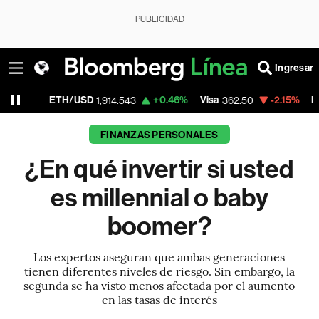
PUBLICIDAD
Ingresar
/USD
+0.46%
Visa
-2.15%
MercadoLibre
1,914.543
362.50
1,
FINANZAS PERSONALES
¿En qué invertir si usted
es millennial o baby
boomer?
Los expertos aseguran que ambas generaciones
tienen diferentes niveles de riesgo. Sin embargo, la
segunda se ha visto menos afectada por el aumento
en las tasas de interés