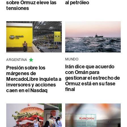
sobre Ormuz eleve las
al petróleo
tensiones
MUNDO
ARGENTINA
Irán dice que acuerdo
Presión sobre los
con Omán para
márgenes de
gestionar el estrecho de
MercadoLibre inquieta a
Ormuz está en su fase
inversores y acciones
final
caen en el Nasdaq