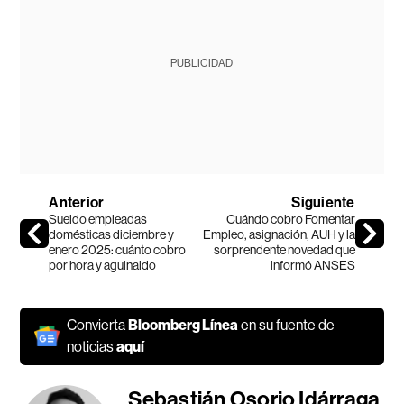
PUBLICIDAD
Anterior
Siguiente
Sueldo empleadas
Cuándo cobro Fomentar
domésticas diciembre y
Empleo, asignación, AUH y la
enero 2025: cuánto cobro
sorprendente novedad que
por hora y aguinaldo
informó ANSES
Convierta
Bloomberg Línea
en su fuente de
noticias
aquí
Sebastián Osorio Idárraga