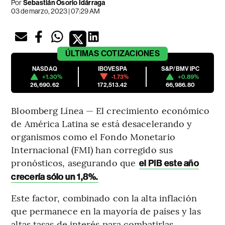
Por
Sebastián Osorio Idárraga
03 de marzo, 2023 | 07:29 AM
ÚLTIMAS
COTIZACIONES
NASDAQ
IBOVESPA
S&P/BMV IPC
+1.30%
-1.73%
+0.89%
26,690.62
172,513.42
66,986.80
Bloomberg Línea — El crecimiento económico
de América Latina se está desacelerando y
organismos como el Fondo Monetario
Internacional (FMI) han corregido sus
pronósticos, asegurando que
el PIB este año
crecería sólo un 1,8%.
Este factor, combinado con la alta inflación
que permanece en la mayoría de países y las
altas tasas de interés para combatirlas,