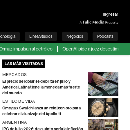
Ingresar
ecnología
Línea Studios
Negocios
Podcasts
z impulsan al petróleo
OpenAI pide a juez desestimar demand
English
LAS MÁS VISITADAS
MERCADOS
El precio del dólar se debilita en julio y
América Latina tiene la moneda más fuerte
del mundo
ESTILO DE VIDA
Omega x Swatch lanza un reloj con oro para
celebrar el alunizaje del Apollo 11
ARGENTINA
IPC de julio 2026: de cuánto sería la inflación,