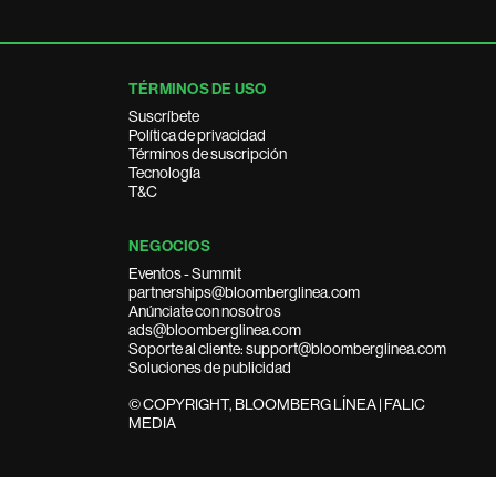
TÉRMINOS DE USO
Suscríbete
Política de privacidad
Términos de suscripción
Tecnología
T&C
NEGOCIOS
Eventos - Summit
partnerships@bloomberglinea.com
Anúnciate con nosotros
ads@bloomberglinea.com
Soporte al cliente: support@bloomberglinea.com
Soluciones de publicidad
© COPYRIGHT, BLOOMBERG LÍNEA | FALIC
MEDIA