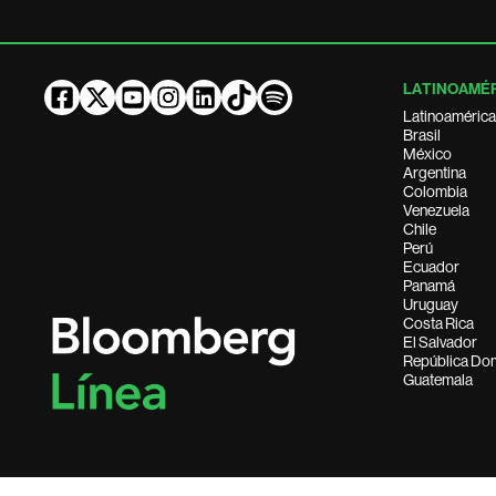
LATINOAMÉ
Latinoamérica
Brasil
México
Argentina
Colombia
Venezuela
Chile
Perú
Ecuador
Panamá
Uruguay
Costa Rica
El Salvador
República Do
Guatemala