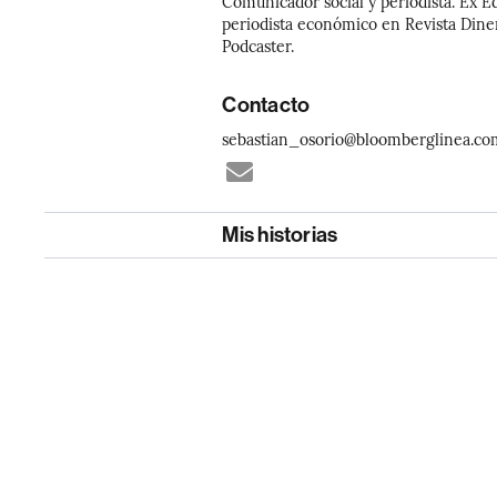
Comunicador social y periodista. Ex 
periodista económico en Revista Dine
Podcaster.
Contacto
sebastian_osorio@bloomberglinea.c
Mis historias