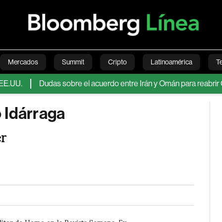
Mercados
Summit
Cripto
Latinoamérica
T
U.
Dudas sobre el acuerdo entre Irán y Omán para reabrir Ormu
Green
Economía
Estilo de vida
Mundo
Videos
 Idárraga
r