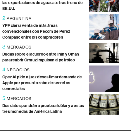
las exportaciones de aguacate tras freno de
EE.UU.
2
ARGENTINA
YPF cierra venta de más áreas
convencionales con Pecom de Perez
Companc entre los compradores
3
MERCADOS
Dudas sobre el acuerdo entre Irán y Omán
para reabrir Ormuz impulsan al petróleo
4
NEGOCIOS
OpenAI pide a juez desestimar demanda de
Apple por presunto robo de secretos
comerciales
5
MERCADOS
Dos datos pondrán a prueba al dólar y a estas
tres monedas de América Latina