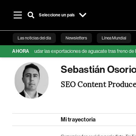
Seleccione un país
Las noticias del día
Newsletters
Línea Mundial
ad para reanudar las exportaciones de aguacate tras freno de EE.U
AHORA
Bloomberg 
Sebastián Osorio
SEO Content Produce
Mi trayectoria