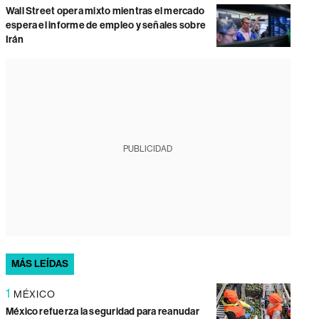
Wall Street opera mixto mientras el mercado
espera el informe de empleo y señales sobre
Irán
PUBLICIDAD
MÁS LEÍDAS
1
MÉXICO
México refuerza la seguridad para reanudar