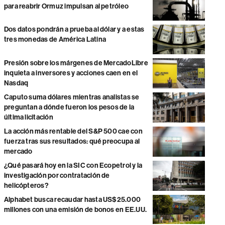
para reabrir Ormuz impulsan al petróleo
Dos datos pondrán a prueba al dólar y a estas
tres monedas de América Latina
Presión sobre los márgenes de MercadoLibre
inquieta a inversores y acciones caen en el
Nasdaq
Caputo suma dólares mientras analistas se
preguntan a dónde fueron los pesos de la
última licitación
La acción más rentable del S&P 500 cae con
fuerza tras sus resultados: qué preocupa al
mercado
¿Qué pasará hoy en la SIC con Ecopetrol y la
investigación por contratación de
helicópteros?
Alphabet busca recaudar hasta US$25.000
millones con una emisión de bonos en EE.UU.