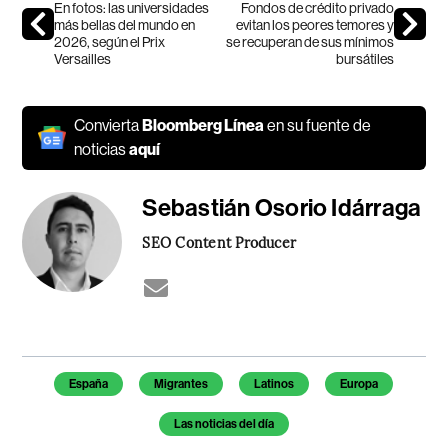
En fotos: las universidades
Fondos de crédito privado
más bellas del mundo en
evitan los peores temores y
2026, según el Prix
se recuperan de sus mínimos
Versailles
bursátiles
Convierta
Bloomberg Línea
en su fuente de
noticias
aquí
Sebastián Osorio Idárraga
SEO Content Producer
Temas de este artículo
España
Migrantes
Latinos
Europa
Las noticias del día