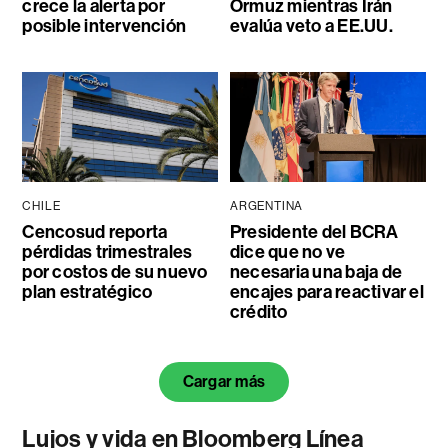
crece la alerta por
Ormuz mientras Irán
posible intervención
evalúa veto a EE.UU.
CHILE
ARGENTINA
Cencosud reporta
Presidente del BCRA
pérdidas trimestrales
dice que no ve
por costos de su nuevo
necesaria una baja de
plan estratégico
encajes para reactivar el
crédito
Cargar más
Lujos y vida en Bloomberg Línea