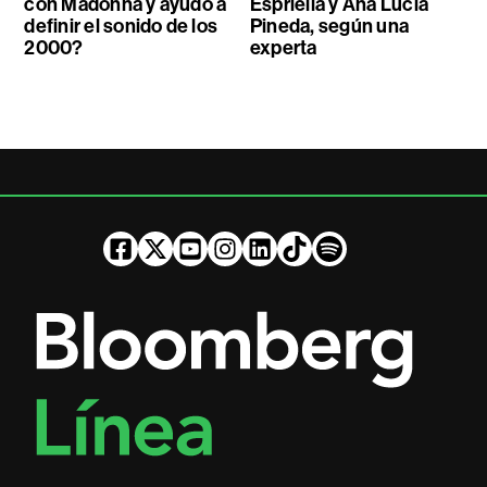
con Madonna y ayudó a
Espriella y Ana Lucía
definir el sonido de los
Pineda, según una
2000?
experta