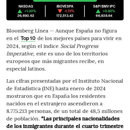
NASDAQ
IBOVESPA
S&P/BMV IPC
+1.30%
-1.73%
+0.82%
26,690.62
172,513.42
66,938.64
Bloomberg Línea — Aunque España no figura
en el
de los mejores países para vivir en
Top 10
2024, según el índice
Social Progress
Imperative
, este es uno de los territorios
europeos que más migrantes recibe, en
especial latinos.
Las cifras presentadas por el Instituto Nacional
de Estadística (INE) hasta enero de 2024
mostraron que en España los residentes
nacidos en el extranjero ascendieron a
8.775.213 personas, de un total de 48,5 millones
de población.
“Las principales nacionalidades
de los inmigrantes durante el cuarto trimestre