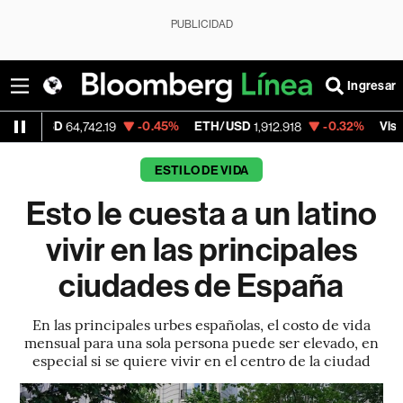
PUBLICIDAD
Ingresar
D
-0.45%
ETH/USD
-0.32%
Visa
64,742.19
1,912.918
362.50
ESTILO DE VIDA
Esto le cuesta a un latino
vivir en las principales
ciudades de España
En las principales urbes españolas, el costo de vida
mensual para una sola persona puede ser elevado, en
especial si se quiere vivir en el centro de la ciudad