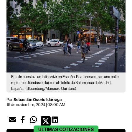
Esto le cuesta a un latino vivir en España
Peatones cruzan una calle
repleta de tiendas de lujo en el distrito de Salamanca de Madrid,
España.
(Bloomberg/Manaure Quintero)
Por
Sebastián Osorio Idárraga
19 de noviembre, 2024 | 08:00 AM
ÚLTIMAS
COTIZACIONES