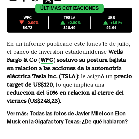
ÚLTIMAS
COTIZACIONES
WFC
TESLA
UBS
-0.99%
+2.80%
+1.51%
86.72
328.49
53.64
En un informe publicado este lunes 15 de julio,
el banco de inversión estadounidense
Wells
Fargo & Co
(
)
sostuvo su postura bajista
WFC
en relación a las acciones de la automotriz
eléctrica Tesla Inc. (
)
: le asignó un
precio
TSLA
target de US$120
, lo que implica una
reducción del 50% en relación al cierre del
viernes (US$248,23).
Ver más:
Todas las fotos de Javier Milei con Elon
Musk en la Gigafactory Texas: ¿De qué hablaron?