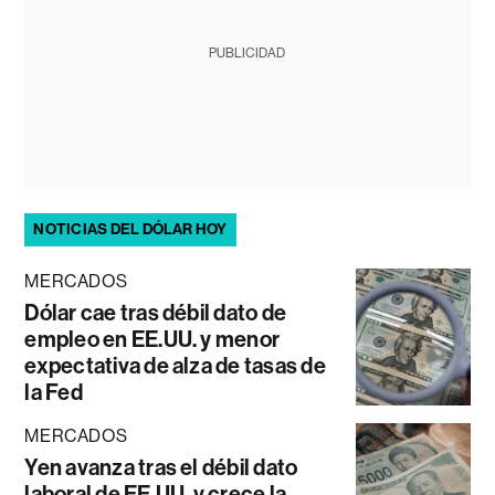
PUBLICIDAD
NOTICIAS DEL DÓLAR HOY
MERCADOS
Dólar cae tras débil dato de
empleo en EE.UU. y menor
expectativa de alza de tasas de
la Fed
MERCADOS
Yen avanza tras el débil dato
laboral de EE.UU. y crece la