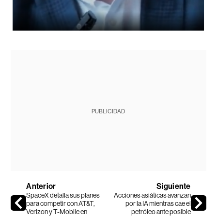
PUBLICIDAD
Anterior
Siguiente
SpaceX detalla sus planes
Acciones asiáticas avanzan
para competir con AT&T,
por la IA mientras cae el
Verizon y T-Mobile en
petróleo ante posible