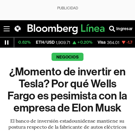
PUBLICIDAD
Ingresar
.62%
ETH/USD
+0.20%
Visa
-1.74%
Mercad
1,909.71
364.01
NEGOCIOS
¿Momento de invertir en
Tesla? Por qué Wells
Fargo es pesimista con la
empresa de Elon Musk
El banco de inversión estadounidense mantiene su
postura respecto de la fabricante de autos eléctricos