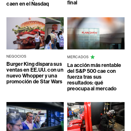
final
caen en el Nasdaq
NEGOCIOS
MERCADOS
Burger King dispara sus
La acción más rentable
ventas en EE.UU. con un
del S&P 500 cae con
nuevo Whopper y una
fuerza tras sus
promoción de Star Wars
resultados: qué
preocupa al mercado