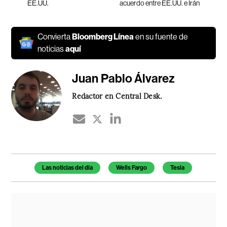
EE.UU.
acuerdo entre EE.UU. e Irán
Convierta
Bloomberg Línea
en su fuente de
noticias
aquí
Juan Pablo Álvarez
Redactor en Central Desk.
Temas de este artículo
Las noticias del día
Wells Fargo
Tesla