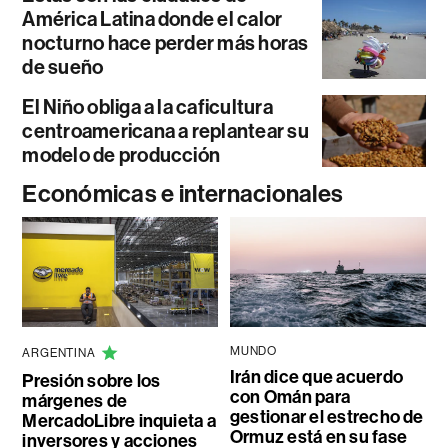
América Latina donde el calor
nocturno hace perder más horas
de sueño
El Niño obliga a la caficultura
centroamericana a replantear su
modelo de producción
Económicas e internacionales
MUNDO
ARGENTINA
Irán dice que acuerdo
Presión sobre los
con Omán para
márgenes de
gestionar el estrecho de
MercadoLibre inquieta a
Ormuz está en su fase
inversores y acciones