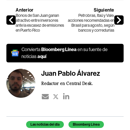
Anterior
Siguiente
Bonos de San Juan ganan
Petrobras, Itaú y Vale:
atractivo entre inversores
acciones recomendadas en
ante la escasez de emisiones
Brasil para agosto, según
en Puerto Rico
bancos y corredurías
Convierta
Bloomberg Línea
en su fuente de
noticias
aquí
Juan Pablo Álvarez
Redactor en Central Desk.
Temas de este artículo
Las noticias del día
Bloomberg Línea