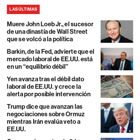
LAS ÚLTIMAS
Muere John Loeb Jr., el sucesor
de una dinastía de Wall Street
que se volcó a la política
Barkin, de la Fed, advierte que el
mercado laboral de EE.UU. está
en un “equilibrio débil”
Yen avanza tras el débil dato
laboral de EE.UU. y crece la
alerta por posible intervención
Trump dice que avanzan las
negociaciones sobre Ormuz
mientras Irán evalúa veto a
EE.UU.