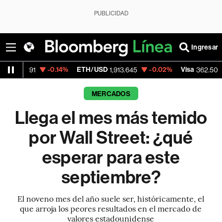
PUBLICIDAD
Ingresar
-0.14%
ETH/USD
-0.02%
Visa
-2.15%
Mer
1,913.645
362.50
MERCADOS
Llega el mes más temido
por Wall Street: ¿qué
esperar para este
septiembre?
El noveno mes del año suele ser, históricamente, el
que arroja los peores resultados en el mercado de
valores estadounidense