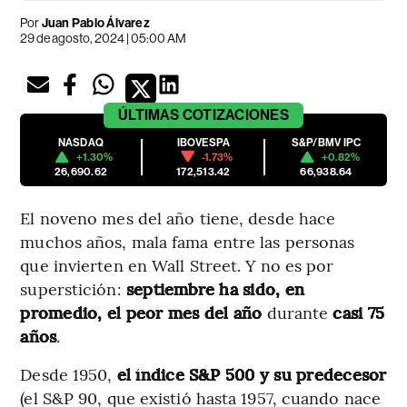
Por
Juan Pablo Álvarez
29 de agosto, 2024 | 05:00 AM
ÚLTIMAS
COTIZACIONES
NASDAQ
IBOVESPA
S&P/BMV IPC
+1.30%
-1.73%
+0.82%
26,690.62
172,513.42
66,938.64
El noveno mes del año tiene, desde hace
muchos años, mala fama entre las personas
que invierten en Wall Street. Y no es por
superstición:
septiembre ha sido, en
promedio, el peor mes del año
durante
casi 75
años
.
Desde 1950,
el índice S&P 500 y su predecesor
(el S&P 90, que existió hasta 1957, cuando nace