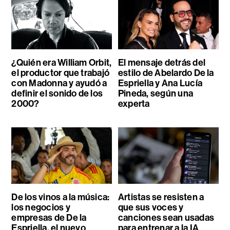
¿Quién era William Orbit,
El mensaje detrás del
el productor que trabajó
estilo de Abelardo De la
con Madonna y ayudó a
Espriella y Ana Lucía
definir el sonido de los
Pineda, según una
2000?
experta
De los vinos a la música:
Artistas se resisten a
los negocios y
que sus voces y
empresas de De la
canciones sean usadas
Espriella, el nuevo
para entrenar a la IA