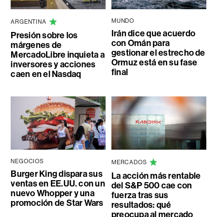
MUNDO
ARGENTINA
Irán dice que acuerdo
Presión sobre los
con Omán para
márgenes de
gestionar el estrecho de
MercadoLibre inquieta a
Ormuz está en su fase
inversores y acciones
final
caen en el Nasdaq
NEGOCIOS
MERCADOS
Burger King dispara sus
La acción más rentable
ventas en EE.UU. con un
del S&P 500 cae con
nuevo Whopper y una
fuerza tras sus
promoción de Star Wars
resultados: qué
preocupa al mercado