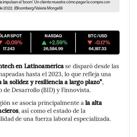
a impulsan el ‘boom’
Un cliente muestra cómo pagar la compra con
de 2022.
(Bloomberg/Valeria Mongelli)
ÓLAR SPOT
NASDAQ
BTC/USD
-0.09%
+2.59%
-0.17%
17.243
26,584.99
64,187.33
intech en Latinoamérica
se disparó desde las
mapeadas hasta el 2023, lo que refleja una
la solidez y resiliencia a largo plazo”
,
de Desarrollo (BID) y Finnovista.
egión se asocia principalmente a
la alta
ncieros
, así como el estado de la
ilidad de una fuerza laboral especializada.