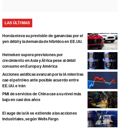
LAS ÚLTIMAS
Honda eleva su previsión de ganancias por el
yen débil y la demanda de híbridos en EE.UU.
Heineken supera previsiones por
crecimiento en Asia y África pese al débil
consumo en Europa y América
Acciones asiáticas avanzan por la IA mientras
cae el petróleo ante posible acuerdo entre
EE.UU. e Irán
PMI de servicios de China cae a su nivel más
bajo en casi dos años
El auge de la IA se extiende a las acciones
industriales, según Wells Fargo