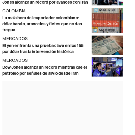
Jones alcanza un récord por avances con Irán
COLOMBIA
La mala hora del exportador colombiano:
dólar barato, aranceles y fletes que no dan
tregua
MERCADOS
El yen enfrenta una prueba clave en los 155
por dólar tras la intervención histórica
MERCADOS
Dow Jones alcanza un récord mientras cae el
petróleo por señales de alivio desde Irán