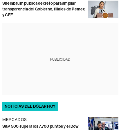
Sheinbaum publica decreto para ampliar
transparencia del Gobierno, filiales de Pemex
y CFE
PUBLICIDAD
NOTICIAS DEL DÓLAR HOY
MERCADOS
S&P 500 supera los 7.700 puntos y el Dow