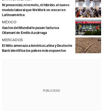
Ni presencial, ni remoto, ni híbrido: el nuevo
modelo laboral que WeWork ve crecer en
Latinoamérica
MÉXICO
Gastos del Mundial le pasan factura a
Ollamani de Emilio Azcárraga
MERCADOS
El Niño amenaza a América Latina y Deutsche
Bank identifica los países más expuestos
PUBLICIDAD