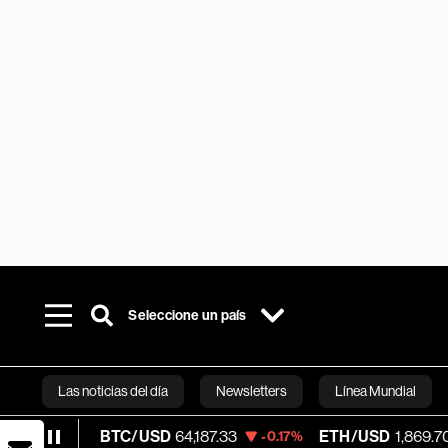
Seleccione un país
Las noticias del día
Newsletters
Línea Mundial
BTC/USD
64,187.33
ETH/USD
1,869.703
5%
-0.17%
-0.3
Bloomberg 