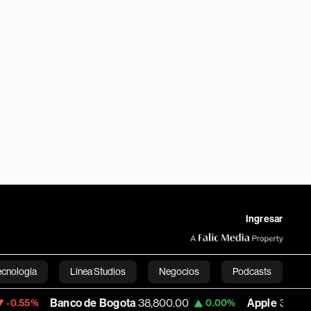
Ingresar
ecnología
Línea Studios
Negocios
Podcasts
Banco de Bogota
38,800.00
Apple
309.25
0.00%
+1.97
English