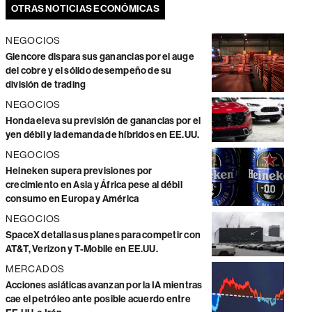
OTRAS NOTICIAS ECONÓMICAS
NEGOCIOS
Glencore dispara sus ganancias por el auge
del cobre y el sólido desempeño de su
división de trading
NEGOCIOS
Honda eleva su previsión de ganancias por el
yen débil y la demanda de híbridos en EE.UU.
NEGOCIOS
Heineken supera previsiones por
crecimiento en Asia y África pese al débil
consumo en Europa y América
NEGOCIOS
SpaceX detalla sus planes para competir con
AT&T, Verizon y T-Mobile en EE.UU.
MERCADOS
Acciones asiáticas avanzan por la IA mientras
cae el petróleo ante posible acuerdo entre