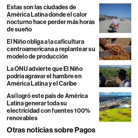
Estas son las ciudades de
América Latina donde el calor
nocturno hace perder más horas
de sueño
El Niño obliga a la caficultura
centroamericana a replantear su
modelo de producción
La ONU advierte que El Niño
podría agravar el hambre en
América Latina y el Caribe
Así logró este país de América
Latina generar toda su
electricidad con fuentes 100%
renovables
Otras noticias sobre Pagos