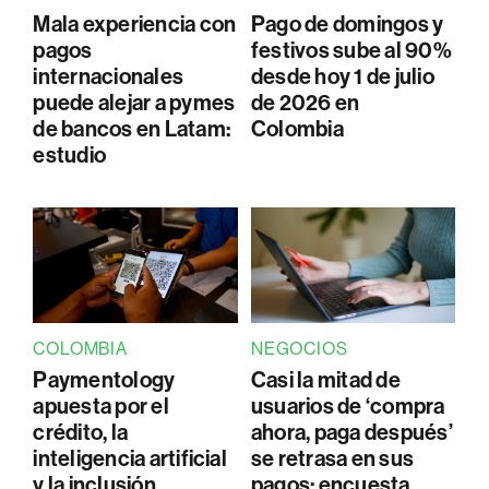
Mala experiencia con
Pago de domingos y
pagos
festivos sube al 90%
internacionales
desde hoy 1 de julio
puede alejar a pymes
de 2026 en
de bancos en Latam:
Colombia
estudio
COLOMBIA
NEGOCIOS
Paymentology
Casi la mitad de
apuesta por el
usuarios de ‘compra
crédito, la
ahora, paga después’
inteligencia artificial
se retrasa en sus
y la inclusión
pagos: encuesta