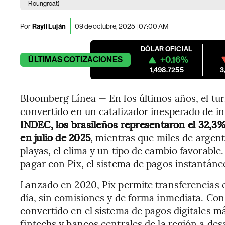
Roungroat)
Por
Raylí Luján
09 de octubre, 2025 | 07:00 AM
DÓLAR OFICIAL
+0.16%
ÚLTIMAS
COTIZACIONES
1,498.7255
3
Bloomberg Línea — En los últimos años, el tur
convertido en un catalizador inesperado de i
INDEC, los brasileños representaron el 32,3% 
en julio de 2025
, mientras que miles de argenti
playas, el clima y un tipo de cambio favorable.
pagar con Pix, el sistema de pagos instantáneo
Lanzado en 2020, Pix permite transferencias e
día, sin comisiones y de forma inmediata. Con
convertido en el sistema de pagos digitales m
fintechs y bancos centrales de la región a desa