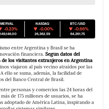
MERVAL
NASDAQ
BTC/USD
-0.23%
-0.00%
-0.66%
,149,146.00
26,362.59
64,361.75
ismo entre Argentina y Brasil se ha
nnovación financiera.
Según datos del
de los visitantes extranjeros en Argentina
nos viajaron al país vecino atraídos por las
 A ello se suma, además, la facilidad de
s del Banco Central de Brasil.
ntre personas y comercios las 24 horas del
 más de 175 millones de usuarios, se ha
ás adoptado de América Latina, inspirando a
rrollar sistemas similares.