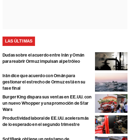
LAS ÚLTIMAS
Dudas sobre el acuerdo entre Irán y Omán
para reabrir Ormuz impulsan al petróleo
Irán dice que acuerdo con Omán para
gestionar el estrecho de Ormuz está en su
fase final
Burger King dispara sus ventas en EE.UU. con
un nuevo Whopper y una promoción de Star
Wars
Productividad laboral de EE.UU. acelera más
de lo esperado en el segundo trimestre
SoftBank obtiene un préstamo de