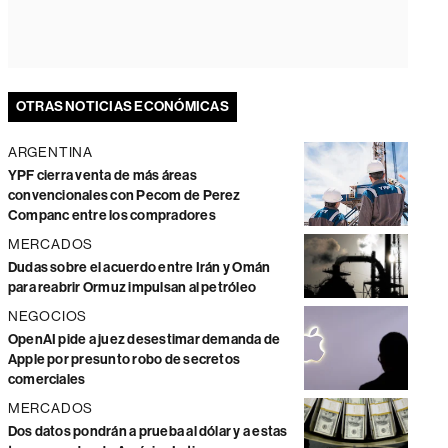
OTRAS NOTICIAS ECONÓMICAS
ARGENTINA
YPF cierra venta de más áreas
convencionales con Pecom de Perez
Companc entre los compradores
MERCADOS
Dudas sobre el acuerdo entre Irán y Omán
para reabrir Ormuz impulsan al petróleo
NEGOCIOS
OpenAI pide a juez desestimar demanda de
Apple por presunto robo de secretos
comerciales
MERCADOS
Dos datos pondrán a prueba al dólar y a estas