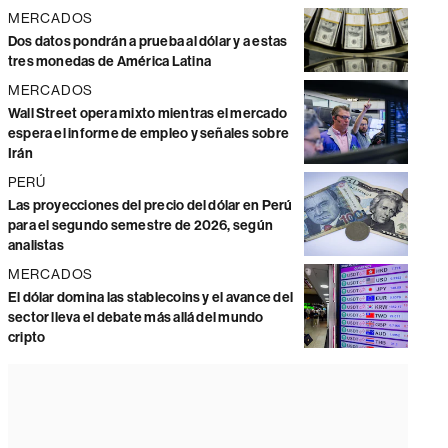
MERCADOS
Dos datos pondrán a prueba al dólar y a estas
tres monedas de América Latina
MERCADOS
Wall Street opera mixto mientras el mercado
espera el informe de empleo y señales sobre
Irán
PERÚ
Las proyecciones del precio del dólar en Perú
para el segundo semestre de 2026, según
analistas
MERCADOS
El dólar domina las stablecoins y el avance del
sector lleva el debate más allá del mundo
cripto