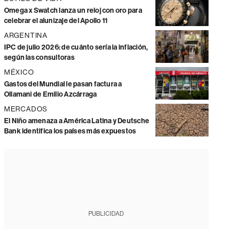
Omega x Swatch lanza un reloj con oro para
celebrar el alunizaje del Apollo 11
ARGENTINA
IPC de julio 2026: de cuánto sería la inflación,
según las consultoras
MÉXICO
Gastos del Mundial le pasan factura a
Ollamani de Emilio Azcárraga
MERCADOS
El Niño amenaza a América Latina y Deutsche
Bank identifica los países más expuestos
PUBLICIDAD