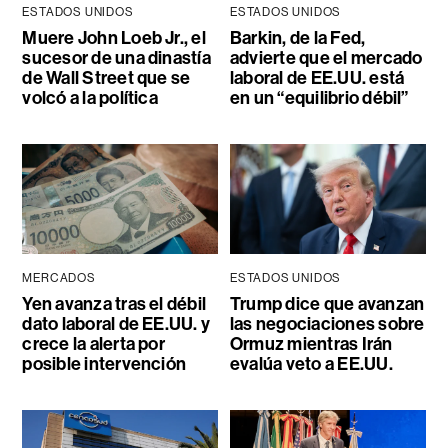
ESTADOS UNIDOS
ESTADOS UNIDOS
Muere John Loeb Jr., el
Barkin, de la Fed,
sucesor de una dinastía
advierte que el mercado
de Wall Street que se
laboral de EE.UU. está
volcó a la política
en un “equilibrio débil”
MERCADOS
ESTADOS UNIDOS
Yen avanza tras el débil
Trump dice que avanzan
dato laboral de EE.UU. y
las negociaciones sobre
crece la alerta por
Ormuz mientras Irán
posible intervención
evalúa veto a EE.UU.