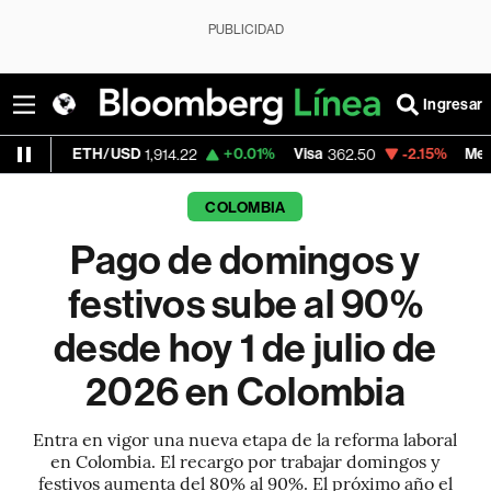
PUBLICIDAD
Ingresar
TH/USD
+0.01%
Visa
-2.15%
MercadoLibre
1,914.22
362.50
1
COLOMBIA
Pago de domingos y
festivos sube al 90%
desde hoy 1 de julio de
2026 en Colombia
Entra en vigor una nueva etapa de la reforma laboral
en Colombia. El recargo por trabajar domingos y
festivos aumenta del 80% al 90%. El próximo año el