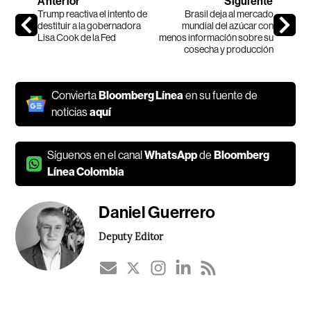
Anterior
Siguiente
Trump reactiva el intento de
Brasil deja al mercado
destituir a la gobernadora
mundial del azúcar con
Lisa Cook de la Fed
menos información sobre su
cosecha y producción
Convierta
Bloomberg Línea
en su fuente de
noticias
aquí
Síguenos en el canal
WhatsApp
de
Bloomberg
Línea Colombia
Daniel Guerrero
Deputy Editor