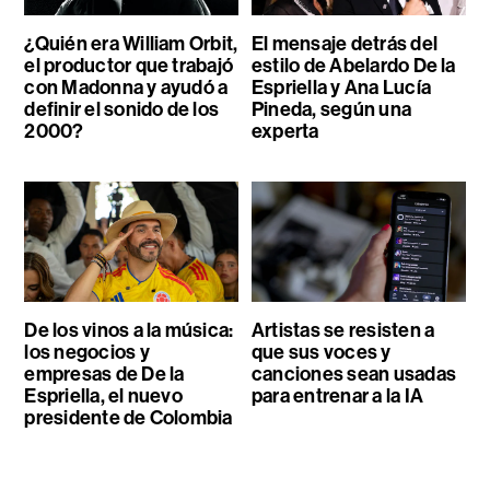
¿Quién era William Orbit,
El mensaje detrás del
el productor que trabajó
estilo de Abelardo De la
con Madonna y ayudó a
Espriella y Ana Lucía
definir el sonido de los
Pineda, según una
2000?
experta
De los vinos a la música:
Artistas se resisten a
los negocios y
que sus voces y
empresas de De la
canciones sean usadas
Espriella, el nuevo
para entrenar a la IA
presidente de Colombia