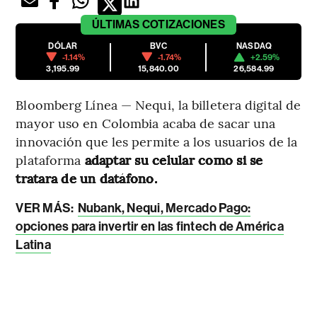
ÚLTIMAS
COTIZACIONES
DÓLAR
BVC
NASDAQ
-1.14%
-1.74%
+2.59%
3,195.99
15,840.00
26,584.99
Bloomberg Línea — Nequi, la billetera digital de
mayor uso en Colombia acaba de sacar una
innovación que les permite a los usuarios de la
plataforma
adaptar su celular como si se
tratara de un datáfono.
VER MÁS:
Nubank, Nequi, Mercado Pago:
opciones para invertir en las fintech de América
Latina