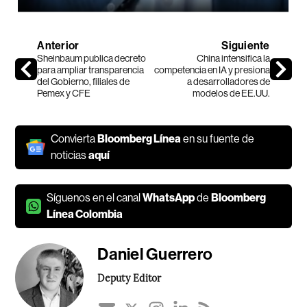
Anterior
Siguiente
Sheinbaum publica decreto
China intensifica la
para ampliar transparencia
competencia en IA y presiona
del Gobierno, filiales de
a desarrolladores de
Pemex y CFE
modelos de EE.UU.
Convierta
Bloomberg Línea
en su fuente de
noticias
aquí
Síguenos en el canal
WhatsApp
de
Bloomberg
Línea Colombia
Daniel Guerrero
Deputy Editor