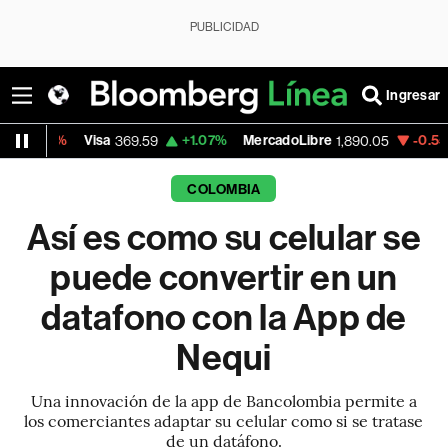
PUBLICIDAD
Ingresar
Visa
+1.07%
MercadoLibre
-0.55%
Banco 
369.59
1,890.05
COLOMBIA
Así es como su celular se
puede convertir en un
datafono con la App de
Nequi
Una innovación de la app de Bancolombia permite a
los comerciantes adaptar su celular como si se tratase
de un datáfono.